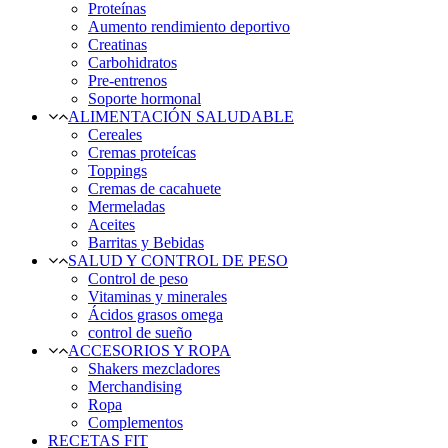
Proteínas
Aumento rendimiento deportivo
Creatinas
Carbohidratos
Pre-entrenos
Soporte hormonal
ALIMENTACIÓN SALUDABLE
Cereales
Cremas proteícas
Toppings
Cremas de cacahuete
Mermeladas
Aceites
Barritas y Bebidas
SALUD Y CONTROL DE PESO
Control de peso
Vitaminas y minerales
Ácidos grasos omega
control de sueño
ACCESORIOS Y ROPA
Shakers mezcladores
Merchandising
Ropa
Complementos
RECETAS FIT