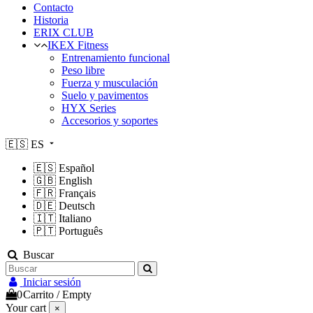
Contacto
Historia
ERIX CLUB
IKEX Fitness
Entrenamiento funcional
Peso libre
Fuerza y musculación
Suelo y pavimentos
HYX Series
Accesorios y soportes
🇪🇸
ES
🇪🇸
Español
🇬🇧
English
🇫🇷
Français
🇩🇪
Deutsch
🇮🇹
Italiano
🇵🇹
Português
Buscar
Iniciar sesión
0
Carrito
/
Empty
Your cart
×