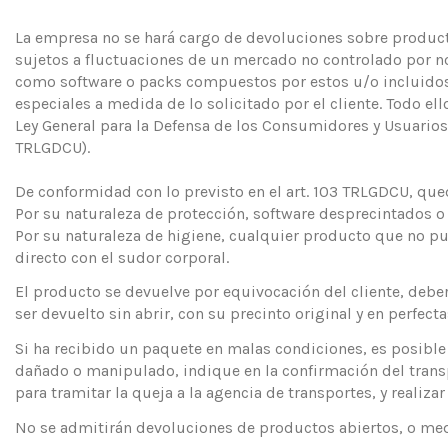
La empresa no se hará cargo de devoluciones sobre product
sujetos a fluctuaciones de un mercado no controlado por no
como software o packs compuestos por estos u/o incluidos
especiales a medida de lo solicitado por el cliente. Todo e
Ley General para la Defensa de los Consumidores y Usuarios
TRLGDCU).
De conformidad con lo previsto en el art. 103 TRLGDCU, qued
Por su naturaleza de protección, software desprecintados o 
Por su naturaleza de higiene, cualquier producto que no p
directo con el sudor corporal.
El producto se devuelve por equivocación del cliente, deber
ser devuelto sin abrir, con su precinto original y en perfect
Si ha recibido un paquete en malas condiciones, es posible 
dañado o manipulado, indique en la confirmación del transp
para tramitar la queja a la agencia de transportes, y real
No se admitirán devoluciones de productos abiertos, o me