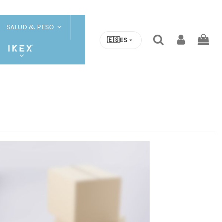
SALUD & PESO
🇪🇸
ES