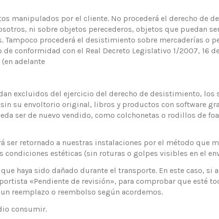
os manipulados por el cliente. No procederá el derecho de de
sotros, ni sobre objetos perecederos, objetos que puedan ser
. Tampoco procederá el desistimiento sobre mercaderías o pe
llo de conformidad con el Real Decreto Legislativo 1/2007, 16 
 (en adelante
an excluidos del ejercicio del derecho de desistimiento, los s
sin su envoltorio original, libros y productos con software gr
ueda ser de nuevo vendido, como colchonetas o rodillos de fo
á ser retornado a nuestras instalaciones por el método que me
as condiciones estéticas (sin roturas o golpes visibles en el en
que haya sido dañado durante el transporte. En este caso, si a
ortista «Pendiente de revisión», para comprobar que esté tod
izar un reemplazo o reembolso según acordemos.
dio consumir.