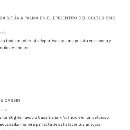
24 SITÚA A PALMA EN EL EPICENTRO DEL CULTURISMO
stó
ó en todo un referente deportivo con una puesta en escena y
stilo americano.
SE CASEIN
ustó
tir 30g de nuestra Caseína Erix Nutrición en un delicioso
 mousse.¡La manera perfecta de satisfacer tus antojos