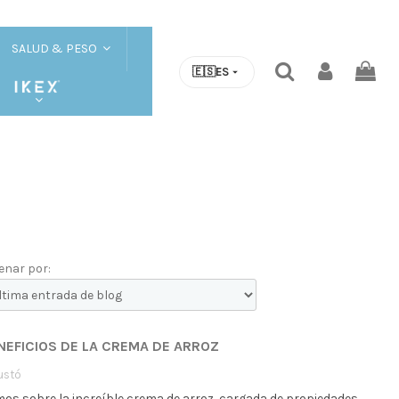
SALUD & PESO
🇪🇸
ES
enar por:
NEFICIOS DE LA CREMA DE ARROZ
ustó
mos sobre la increíble crema de arroz, cargada de propiedades