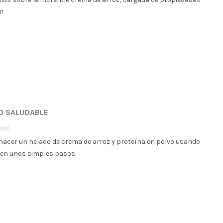
r!
DO SALUDABLE
stó
cer un helado de crema de arroz y proteína en polvo usando
x en unos simples pasos.