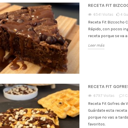
RECETA FIT BIZC
6541
Visitas
4
Gu
Receta Fit Bizcocho 
Rápido, con pocos ing
receta porque se va a 
Leer más
RECETA FIT GOFRE
6797
Visitas
1
C
Receta Fit Gofres de V
Guárdate esta receta
porque no vas a tarda
favoritos.