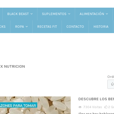
BLACK BEAST
SUPLEMENTOS
ALIMENTACIÓN
CKS
RECETAS FIT
CONTACTO
HISTORIA
ROPA
IX NUTRICION
Ord
DESCUBRE LOS BE
7304
Visitas
2
G
¡Por eso hoy hablare