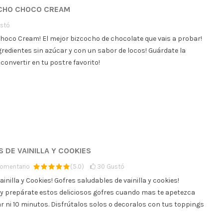
OCHO CHOCO CREAM
stó
Choco Cream! El mejor bizcocho de chocolate que vais a probar!
redientes sin azúcar y con un sabor de locos! Guárdate la
convertir en tu postre favorito!
S DE VAINILLA Y COOKIES
omentario
(
5.0
)
30
Gustó
ainilla y Cookies! Gofres saludables de vainilla y cookies!
 y prepárate estos deliciosos gofres cuando mas te apetezca
r ni 10 minutos. Disfrútalos solos o decoralos con tus toppings