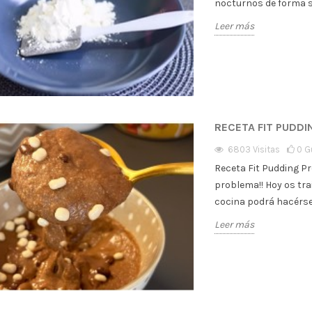
nocturnos de forma sa
Leer más
RECETA FIT PUDD
6803
Visitas
0
G
Receta Fit Pudding Pr
problema!! Hoy os tr
cocina podrá hacérse
Leer más