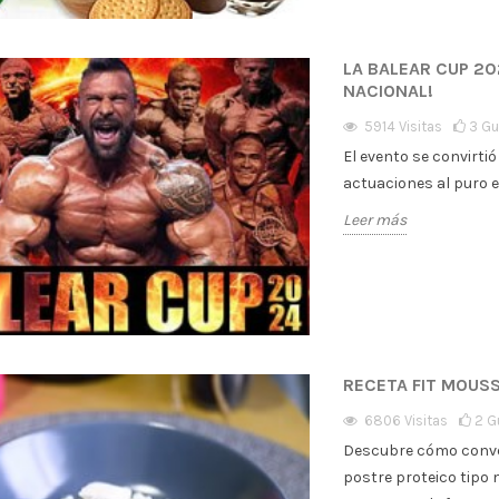
LA BALEAR CUP 20
NACIONAL!
5914
Visitas
3
Gu
El evento se convirti
actuaciones al puro e
Leer más
RECETA FIT MOUS
6806
Visitas
2
G
Descubre cómo conver
postre proteico tipo