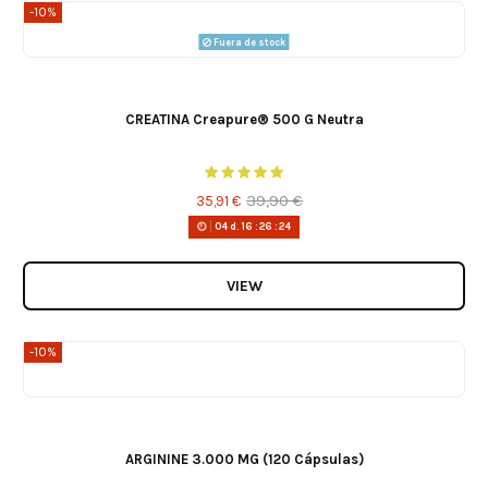
-10%
Fuera de stock
CREATINA Creapure® 500 G Neutra
39,90 €
35,91 €
04
d.
16
:
26
:
24
VIEW
-10%
ARGININE 3.000 MG (120 Cápsulas)