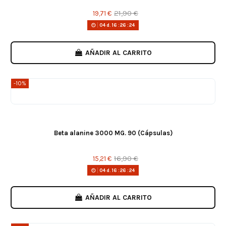
21,90 €
19,71 €
04
d.
16
:
26
:
24
AÑADIR AL CARRITO
-10%
Beta alanine 3000 MG. 90 (Cápsulas)
16,90 €
15,21 €
04
d.
16
:
26
:
24
AÑADIR AL CARRITO