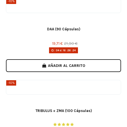
-10%
DAA (90 Cápsulas)
21,90 €
19,71 €
04
d.
16
:
26
:
24
AÑADIR AL CARRITO
-10%
TRIBULUS + ZMA (100 Cápsulas)