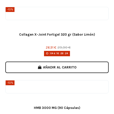
-10%
Collagen X-Joint Fortigel 320 gr (Sabor Limón)
29,90 €
26,91 €
04
d.
16
:
26
:
24
AÑADIR AL CARRITO
-10%
HMB 3000 MG (90 Cápsulas)