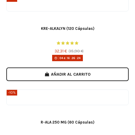
KRE-ALKALYN (120 Cápsulas)
35,90 €
32,31 €
04
d.
16
:
26
:
24
AÑADIR AL CARRITO
-10%
R-ALA 250 MG (60 Cápsulas)