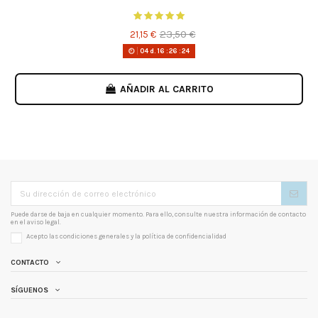
23,50 €
21,15 €
04
d.
16
:
26
:
24
AÑADIR AL CARRITO
Puede darse de baja en cualquier momento. Para ello, consulte nuestra información de contacto
en el aviso legal.
Acepto las condiciones generales y la
política de confidencialidad
CONTACTO
SÍGUENOS