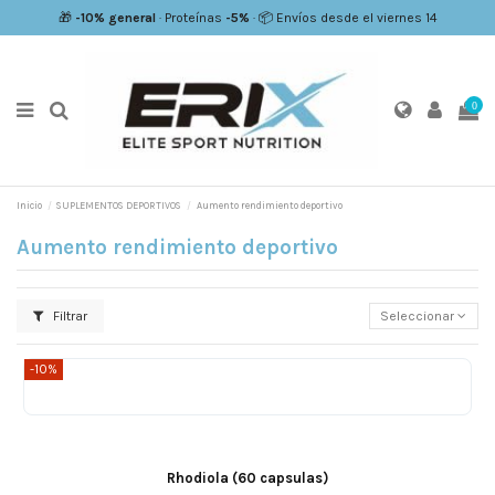
🎁
-10% general
· Proteínas
-5%
· 📦 Envíos desde el viernes 14
0
Inicio
SUPLEMENTOS DEPORTIVOS
Aumento rendimiento deportivo
Aumento rendimiento deportivo
Filtrar
Seleccionar
-10%
Rhodiola (60 capsulas)