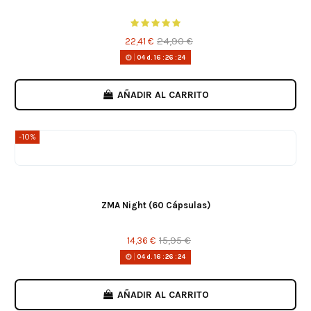
24,90 €
22,41 €
04
d.
16
:
26
:
24
AÑADIR AL CARRITO
-10%
ZMA Night (60 Cápsulas)
15,95 €
14,36 €
04
d.
16
:
26
:
24
AÑADIR AL CARRITO