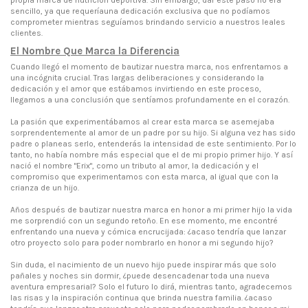
sencillo, ya que requeríauna dedicación exclusiva que no podíamos
comprometer mientras seguíamos brindando servicio a nuestros leales
clientes.
El Nombre Que Marca la Diferencia
Cuando llegó el momento de bautizar nuestra marca, nos enfrentamos a
una incógnita crucial. Tras largas deliberaciones y considerando la
dedicación y el amor que estábamos invirtiendo en este proceso,
llegamos a una conclusión que sentíamos profundamente en el corazón.
La pasión que experimentábamos al crear esta marca se asemejaba
sorprendentemente al amor de un padre por su hijo. Si alguna vez has sido
padre o planeas serlo, entenderás la intensidad de este sentimiento. Por lo
tanto, no había nombre más especial que el de mi propio primer hijo. Y así
nació el nombre "Erix", como un tributo al amor, la dedicación y el
compromiso que experimentamos con esta marca, al igual que con la
crianza de un hijo.
Años después de bautizar nuestra marca en honor a mi primer hijo la vida
me sorprendió con un segundo retoño. En ese momento, me encontré
enfrentando una nueva y cómica encrucijada: ¿acaso tendría que lanzar
otro proyecto solo para poder nombrarlo en honor a mi segundo hijo?
Sin duda, el nacimiento de un nuevo hijo puede inspirar más que solo
pañales y noches sin dormir, ¿puede desencadenar toda una nueva
aventura empresarial? Solo el futuro lo dirá, mientras tanto, agradecemos
las risas y la inspiración continua que brinda nuestra familia. ¿acaso