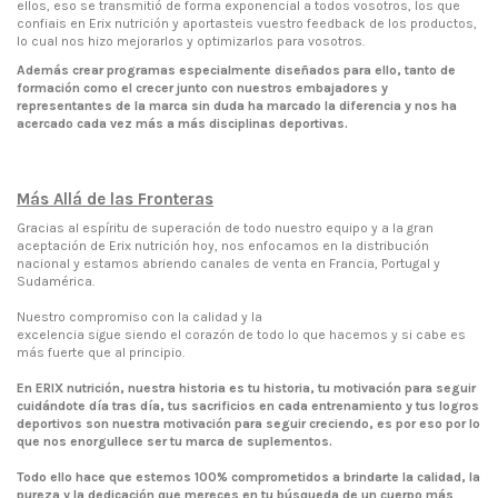
ellos, eso se transmitió de forma exponencial a todos vosotros, los que
confiais en Erix nutrición y aportasteis vuestro feedback de los productos,
lo cual nos hizo mejorarlos y optimizarlos para vosotros.
Además crear programas especialmente diseñados para ello, tanto de
formación como el crecer junto con nuestros embajadores y
representantes de la marca sin duda ha marcado la diferencia y nos ha
acercado cada vez más a más disciplinas deportivas.
Más Allá de las Fronteras
Gracias al espíritu de superación de todo nuestro equipo y a la gran
aceptación de Erix nutrición hoy, nos enfocamos en la distribución
nacional y estamos abriendo canales de venta en Francia, Portugal y
Sudamérica.
Nuestro compromiso con la calidad y la
excelencia sigue siendo el corazón de todo lo que hacemos y si cabe es
más fuerte que al principio.
En ERIX nutrición, nuestra historia es tu historia, tu motivación para seguir
cuidándote día tras día, tus sacrificios en cada entrenamiento y tus logros
deportivos son nuestra motivación para seguir creciendo, es por eso por lo
que nos enorgullece ser tu marca de suplementos.
Todo ello hace que estemos 100% comprometidos a brindarte la calidad, la
pureza y la dedicación que mereces en tu búsqueda de un cuerpo más