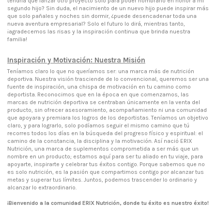
tendría que lanzar otro proyecto solo para poder nombrarlo en honor a mi
segundo hijo? Sin duda, el nacimiento de un nuevo hijo puede inspirar más
que solo pañales y noches sin dormir, ¿puede desencadenar toda una
nueva aventura empresarial? Solo el futuro lo dirá, mientras tanto,
¡agradecemos las risas y la inspiración continua que brinda nuestra
familia!
Inspiración y Motivación: Nuestra Misión
Teníamos claro lo que no queríamos ser: una marca más de nutrición
deportiva. Nuestra visión trasciende de lo convencional, queremos ser una
fuente de inspiración, una chispa de motivación en tu camino como
deportista. Reconocimos que en la época en que comenzamos, las
marcas de nutrición deportiva se centraban únicamente en la venta del
producto, sin ofrecer asesoramiento, acompañamiento ni una comunidad
que apoyara y premiara los logros de los deportistas. Teníamos un objetivo
claro, y para lograrlo, solo podíamos seguir el mismo camino que tú
recorres todos los días en la búsqueda del progreso físico y espiritual: el
camino de la constancia, la disciplina y la motivación. Así nació ERIX
Nutrición, una marca de suplementos comprometida a ser más que un
nombre en un producto; estamos aquí para ser tu aliado en tu viaje, para
apoyarte, inspirarte y celebrar tus éxitos contigo. Porque sabemos que no
es solo nutrición, es la pasión que compartimos contigo por alcanzar tus
metas y superar tus límites. Juntos, podemos trascender lo ordinario y
alcanzar lo extraordinario.
¡Bienvenido a la comunidad ERIX Nutrición, donde tu éxito es nuestro éxito!