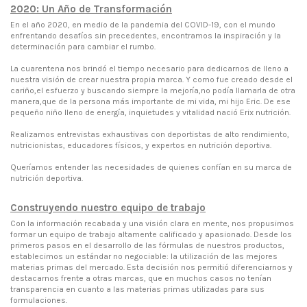
2020: Un Año de Transformación
En el año 2020, en medio de la pandemia del COVID-19, con el mundo
enfrentando desafíos sin precedentes, encontramos la inspiración y la
determinación para cambiar el rumbo.
La cuarentena nos brindó el tiempo necesario para dedicarnos de lleno a
nuestra visión de crear nuestra propia marca. Y como fue creado desde el
cariño,el esfuerzo y buscando siempre la mejoría,no podía llamarla de otra
manera,que de la persona más importante de mi vida, mi hijo Eric. De ese
pequeño niño lleno de energía, inquietudes y vitalidad nació Erix nutrición.
Realizamos entrevistas exhaustivas con deportistas de alto rendimiento,
nutricionistas, educadores físicos, y expertos en nutrición deportiva.
Queríamos entender las necesidades de quienes confían en su marca de
nutrición deportiva.
Construyendo nuestro equipo de trabajo
Con la información recabada y una visión clara en mente, nos propusimos
formar un equipo de trabajo altamente calificado y apasionado. Desde los
primeros pasos en el desarrollo de las fórmulas de nuestros productos,
establecimos un estándar no negociable: la utilización de las mejores
materias primas del mercado. Esta decisión nos permitió diferenciarnos y
destacarnos frente a otras marcas, que en muchos casos no tenían
transparencia en cuanto a las materias primas utilizadas para sus
formulaciones.