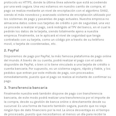
protocolo es HTTPS, donde la última línea advierte que está accediendo
por una web segura. Una vez estamos en nuestro carrito de compra, el
pago se realiza mediante un nivel de encriptación con el algoritmo SHA2,
siendo el más novedoso y avanzado sistema de encriptación utilizado por
los sistemas de pago y pasarelas de pago actuales. Nuestra empresa no
almacena datos sobre sus tarjetas de crédito o pin de seguridad, una vez
se procede a realizar el pago, será redirigido al TPV del banco, en el cual le
pedirán los datos de la tarjeta, siendo totalmente ajeno a nuestra
empresa. Finalmente, se le aplicará el nivel de seguridad que tenga
contratado con su tarjeta, como un código pin a través de su teléfono
movil, o tarjeta de coordenadas, etc.
2. PayPal
Disponemos de pago por PayPal, la más famosa plataforma de pago online
del mundo. A través de su cuenta, podrá realizar el pago con el saldo
disponible de PayPal, o bien si lo tiene vinculado a una tarjeta de crédito o
cuenta bancaria. Por supuesto, es un sistema seguro, rápido y fiable, y los
pedidos que entran por este método de pago, son procesados
inmediatamente, puesto que el pago se realiza al instante de confirmar su
pago.
3. Transferencia bancaria
Finalmente nuestra web también dispone de pago con transferencia
bancaria, de este modo podrá realizar una transferencia por el importe de
la compra, desde su gestión de banca online o directamente desde su
sucursal. Es una forma de hacerlo también segura, puesto que no viaja
ningún tipo de dato financiero por la red. La única desventaja es el tiempo
de procesado, puesto que necesitamos al menos un día para recibir la