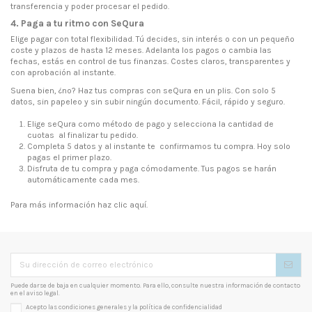
transferencia y poder procesar el pedido.
4. Paga a tu ritmo con SeQura
Elige pagar con total flexibilidad. Tú decides, sin interés o con un pequeño
coste y plazos de hasta 12 meses. Adelanta los pagos o cambia las
fechas, estás en control de tus finanzas. Costes claros, transparentes y
con aprobación al instante.
Suena bien, ¿no? Haz tus compras con seQura en un plis. Con solo 5
datos, sin papeleo y sin subir ningún documento. Fácil, rápido y seguro.
Elige seQura como método de pago y selecciona la cantidad de
cuotas al finalizar tu pedido.
Completa 5 datos y al instante te confirmamos tu compra. Hoy solo
pagas el primer plazo.
Disfruta de tu compra y paga cómodamente. Tus pagos se harán
automáticamente cada mes.
Para más información haz clic
aquí
.
Puede darse de baja en cualquier momento. Para ello, consulte nuestra información de contacto
en el aviso legal.
Acepto las condiciones generales y la
política de confidencialidad