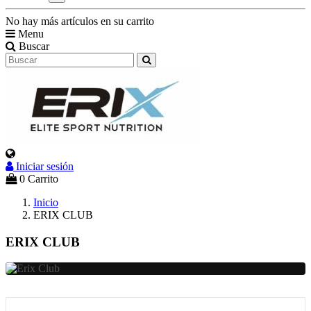
No hay más artículos en su carrito
Menu
Buscar
Iniciar sesión
Select Language
▼
0
Carrito
Inicio
ERIX CLUB
ERIX CLUB