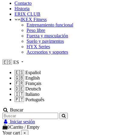
Contacto
Historia
ERIX CLUB
IKEX Fitness
Entrenamiento funcional
Peso libre
Fuerza y musculación
Suelo y pavimentos
HYX Series
Accesorios y soportes
🇪🇸
ES
🇪🇸
Español
🇬🇧
English
🇫🇷
Français
🇩🇪
Deutsch
🇮🇹
Italiano
🇵🇹
Português
Buscar
Iniciar sesión
0
Carrito
/
Empty
Your cart
×