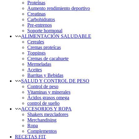
Proteínas
Aumento rendimiento deportivo
Creatinas
Carbohidratos
Pre-entrenos
Soporte hormonal
ALIMENTACIÓN SALUDABLE
Cereales
Cremas proteícas
Toppings
Cremas de cacahuete
Mermeladas
Aceites
Barritas y Bebidas
SALUD Y CONTROL DE PESO
Control de peso
Vitaminas y minerales
Ácidos grasos omega
control de sueño
ACCESORIOS Y ROPA
Shakers mezcladores
Merchandising
Ropa
Complementos
RECETAS FIT