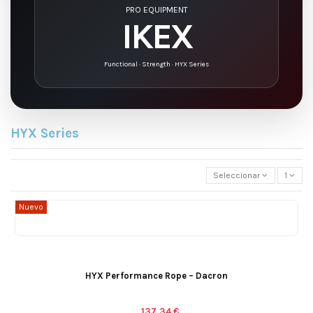
PRO EQUIPMENT
IKEX
Functional · Strength · HYX Series
HYX Series
Seleccionar
1
Nuevo
HYX Performance Rope – Dacron
137,34 €