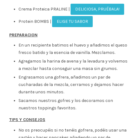
Crema Proteica PRALINE |
DELICIOSA, PRUÉBALA!
Protein BOMBS |
ELIGE TU SABOR
PREPARACION
En un recipiente batimos el huevo y añadimos el queso
fresco batido y la esencia de vainilla. Mezclamos.
Agregamos la harina de avena y la levadura y volvemos
a mezclar hasta conseguir una masa sin grumos.
Engrasamos una gofrera, añadimos un par de
cucharadas de la mezcla, cerramos y dejamos hacer
durante unos minutos.
Sacamos nuestros gofres y los decoramos con
nuestros toppings favoritos.
TIPS Y CONSEJOS
No os preocupéis si no tenéis gofrera, podéis usar una
sartén y hacer pancakes añadiendo un par de