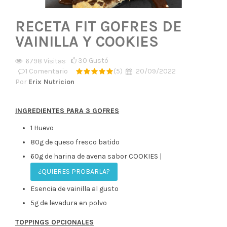
RECETA FIT GOFRES DE
VAINILLA Y COOKIES
30
Gustó
6798
Visitas
1
Comentario
(5)
20/09/2022
Por
Erix Nutricion
INGREDIENTES PARA 3 GOFRES
1 Huevo
80g de queso fresco batido
60g de harina de avena sabor COOKIES |
¿QUIERES PROBARLA?
Esencia de vainilla al gusto
5g de levadura en polvo
TOPPINGS OPCIONALES