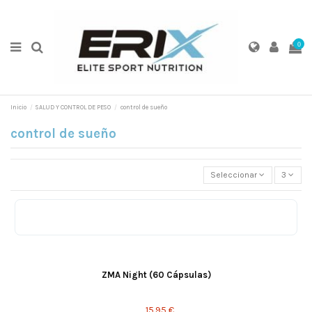
0
Inicio
SALUD Y CONTROL DE PESO
control de sueño
control de sueño
Seleccionar
3
ZMA Night (60 Cápsulas)
15,95 €