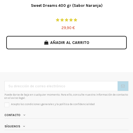
Sweet Dreams 400 gr (Sabor Naranja)
29,90 €
AÑADIR AL CARRITO
Puede darse de baja en cualquier momento. Para ello, consulte nuestra información de contacto
en el aviso legal.
Acepto las condiciones generales y la
política de confidencialidad
CONTACTO
SÍGUENOS