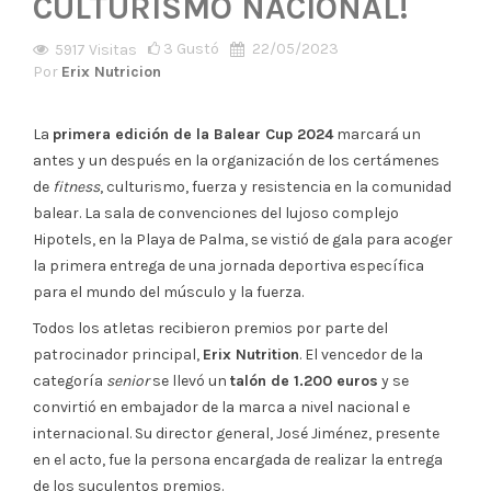
CULTURISMO NACIONAL!
3
Gustó
22/05/2023
5917
Visitas
Por
Erix Nutricion
La
primera edición de la Balear Cup 2024
marcará un
antes y un después en la organización de los certámenes
de
fitness
, culturismo, fuerza y resistencia en la comunidad
balear. La sala de convenciones del lujoso complejo
Hipotels, en la Playa de Palma, se vistió de gala para acoger
la primera entrega de una jornada deportiva específica
para el mundo del músculo y la fuerza.
Todos los atletas recibieron premios por parte del
patrocinador principal,
Erix Nutrition
. El vencedor de la
categoría
senior
se llevó un
talón de 1.200 euros
y se
convirtió en embajador de la marca a nivel nacional e
internacional. Su director general, José Jiménez, presente
en el acto, fue la persona encargada de realizar la entrega
de los suculentos premios.