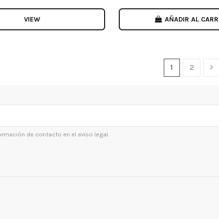
VIEW
AÑADIR AL CARR
1
2
ormación de contacto en el aviso legal.