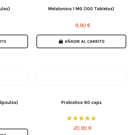
ulas)
Melatonina 1 MG (100 Tabletas)
9,90 €
ITO
AÑADIR AL CARRITO
Cápsulas)
Probiotico 60 caps
20,90 €