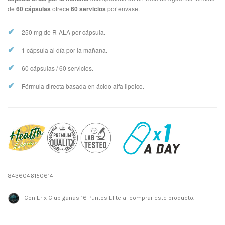
de
60 cápsulas
ofrece
60 servicios
por envase.
✔
250 mg de R-ALA por cápsula.
✔
1 cápsula al día por la mañana.
✔
60 cápsulas / 60 servicios.
✔
Fórmula directa basada en ácido alfa lipoico.
8436046150614
Con Erix Club ganas 16 Puntos Elite al comprar este producto.