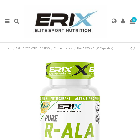
0
Inicio
SALUD Y CONTROL DE PESO
Control de peso
R-ALA 250 MG (60 Cápsulas)