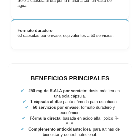
Solo 1 cápsula al día por la mañana con un vaso de
agua.
Formato duradero
60 cápsulas por envase, equivalentes a 60 servicios.
BENEFICIOS PRINCIPALES
✔
250 mg de R-ALA por servicio:
dosis práctica en
una sola cápsula.
✔
1 cápsula al día:
pauta cómoda para uso diario.
✔
60 servicios por envase:
formato duradero y
económico.
✔
Fórmula directa:
basada en ácido alfa lipoico R-
ALA.
✔
Complemento antioxidante:
ideal para rutinas de
bienestar y control nutricional.