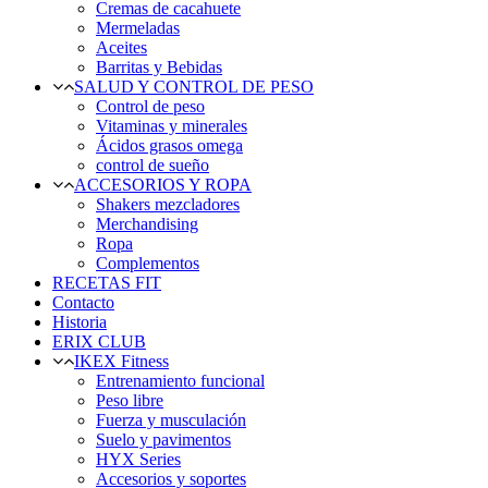
Cremas de cacahuete
Mermeladas
Aceites
Barritas y Bebidas
SALUD Y CONTROL DE PESO
Control de peso
Vitaminas y minerales
Ácidos grasos omega
control de sueño
ACCESORIOS Y ROPA
Shakers mezcladores
Merchandising
Ropa
Complementos
RECETAS FIT
Contacto
Historia
ERIX CLUB
IKEX Fitness
Entrenamiento funcional
Peso libre
Fuerza y musculación
Suelo y pavimentos
HYX Series
Accesorios y soportes