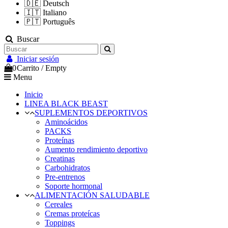
🇩🇪
Deutsch
🇮🇹
Italiano
🇵🇹
Português
Buscar
Iniciar sesión
0
Carrito
/
Empty
Menu
Inicio
LINEA BLACK BEAST
SUPLEMENTOS DEPORTIVOS
Aminoácidos
PACKS
Proteínas
Aumento rendimiento deportivo
Creatinas
Carbohidratos
Pre-entrenos
Soporte hormonal
ALIMENTACIÓN SALUDABLE
Cereales
Cremas proteícas
Toppings