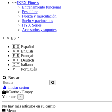
IKEX Fitness
Entrenamiento funcional
Peso libre
Fuerza y musculación
Suelo y pavimentos
HYX Series
Accesorios y soportes
🇪🇸
ES
🇪🇸
Español
🇬🇧
English
🇫🇷
Français
🇩🇪
Deutsch
🇮🇹
Italiano
🇵🇹
Português
Buscar
Iniciar sesión
0
Carrito
/
Empty
Your cart
×
No hay más artículos en su carrito
Menu