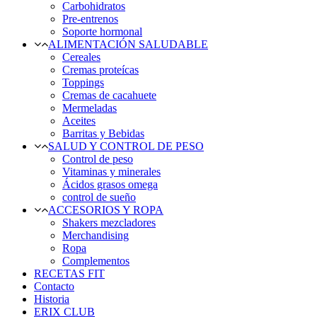
Carbohidratos
Pre-entrenos
Soporte hormonal
ALIMENTACIÓN SALUDABLE
Cereales
Cremas proteícas
Toppings
Cremas de cacahuete
Mermeladas
Aceites
Barritas y Bebidas
SALUD Y CONTROL DE PESO
Control de peso
Vitaminas y minerales
Ácidos grasos omega
control de sueño
ACCESORIOS Y ROPA
Shakers mezcladores
Merchandising
Ropa
Complementos
RECETAS FIT
Contacto
Historia
ERIX CLUB