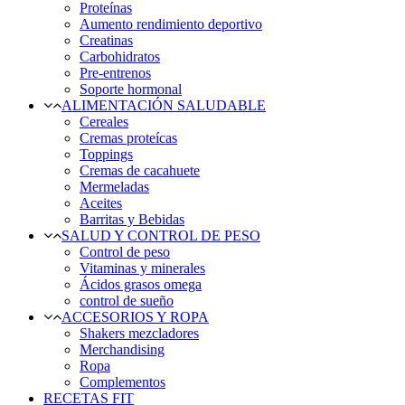
Proteínas
Aumento rendimiento deportivo
Creatinas
Carbohidratos
Pre-entrenos
Soporte hormonal
ALIMENTACIÓN SALUDABLE
Cereales
Cremas proteícas
Toppings
Cremas de cacahuete
Mermeladas
Aceites
Barritas y Bebidas
SALUD Y CONTROL DE PESO
Control de peso
Vitaminas y minerales
Ácidos grasos omega
control de sueño
ACCESORIOS Y ROPA
Shakers mezcladores
Merchandising
Ropa
Complementos
RECETAS FIT