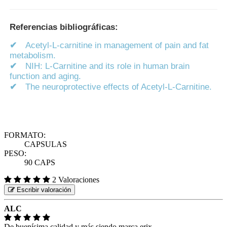
Referencias bibliográficas:
✔
Acetyl-L-carnitine in management of pain and fat
metabolism.
✔
NIH: L-Carnitine and its role in human brain
function and aging.
✔
The neuroprotective effects of Acetyl-L-Carnitine.
FORMATO:
CAPSULAS
PESO:
90 CAPS
2 Valoraciones
Escribir valoración
ALC
De buenísima calidad y más siendo marca erix