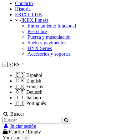
Contacto
Historia
ERIX CLUB
IKEX Fitness
Entrenamiento funcional
Peso libre
Fuerza y musculación
Suelo y pavimentos
HYX Series
Accesorios y soportes
🇪🇸
ES
🇪🇸
Español
🇬🇧
English
🇫🇷
Français
🇩🇪
Deutsch
🇮🇹
Italiano
🇵🇹
Português
Buscar
Iniciar sesión
0
Carrito
/
Empty
Your cart
×