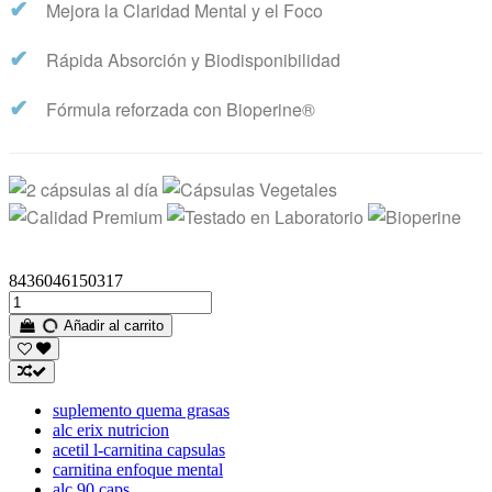
✔
Mejora la Claridad Mental y el Foco
✔
Rápida Absorción y Biodisponibilidad
✔
Fórmula reforzada con Bioperine®
8436046150317
Añadir al carrito
suplemento quema grasas
alc erix nutricion
acetil l-carnitina capsulas
carnitina enfoque mental
alc 90 caps