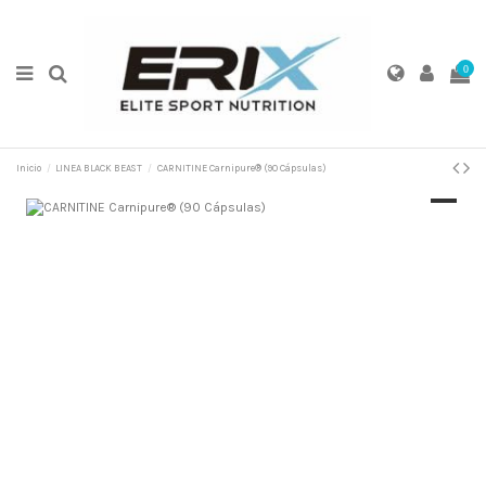
0
Inicio
LINEA BLACK BEAST
CARNITINE Carnipure® (90 Cápsulas)