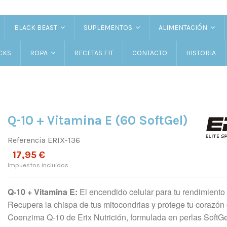
BLACK BEAST
SUPLEMENTOS
ALIMENTACIÓN
CKS
RECETAS FIT
CONTACTO
HISTORIA
ROPA
Q-10 + Vitamina E (60 SoftGel)
Referencia
ERIX-136
17,95 €
Impuestos incluidos
Q-10 + Vitamina E:
El encendido celular para tu rendimiento y
Recupera la chispa de tus mitocondrias y protege tu corazón 
Coenzima Q-10 de Erix Nutrición, formulada en perlas SoftG