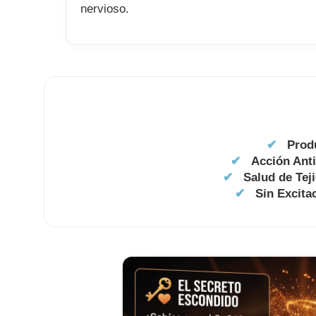
nervioso.
✔
Prod
✔
Acción Anti
✔
Salud de Tej
✔
Sin Excita