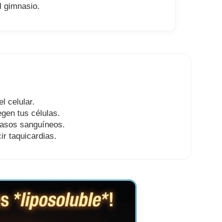
l gimnasio.
l celular.
gen tus células.
vasos sanguíneos.
ir taquicardias.