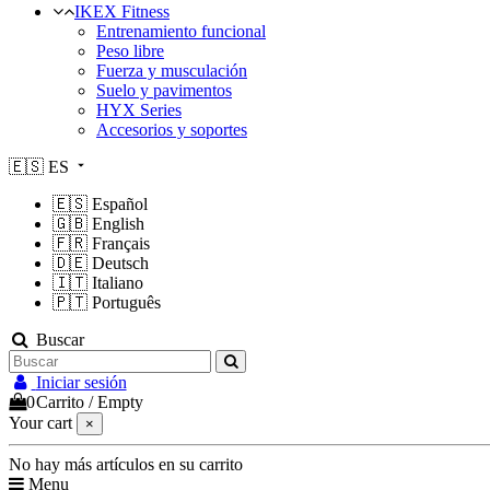
IKEX Fitness
Entrenamiento funcional
Peso libre
Fuerza y musculación
Suelo y pavimentos
HYX Series
Accesorios y soportes
🇪🇸
ES
🇪🇸
Español
🇬🇧
English
🇫🇷
Français
🇩🇪
Deutsch
🇮🇹
Italiano
🇵🇹
Português
Buscar
Iniciar sesión
0
Carrito
/
Empty
Your cart
×
No hay más artículos en su carrito
Menu