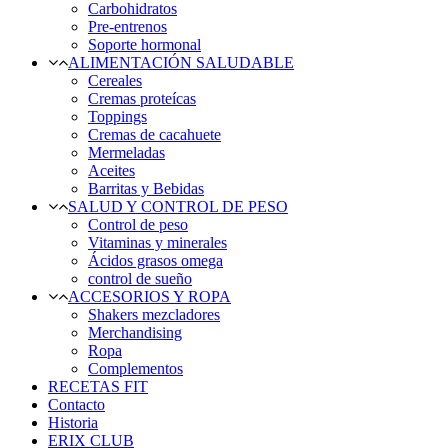
Carbohidratos
Pre-entrenos
Soporte hormonal
ALIMENTACIÓN SALUDABLE
Cereales
Cremas proteícas
Toppings
Cremas de cacahuete
Mermeladas
Aceites
Barritas y Bebidas
SALUD Y CONTROL DE PESO
Control de peso
Vitaminas y minerales
Ácidos grasos omega
control de sueño
ACCESORIOS Y ROPA
Shakers mezcladores
Merchandising
Ropa
Complementos
RECETAS FIT
Contacto
Historia
ERIX CLUB