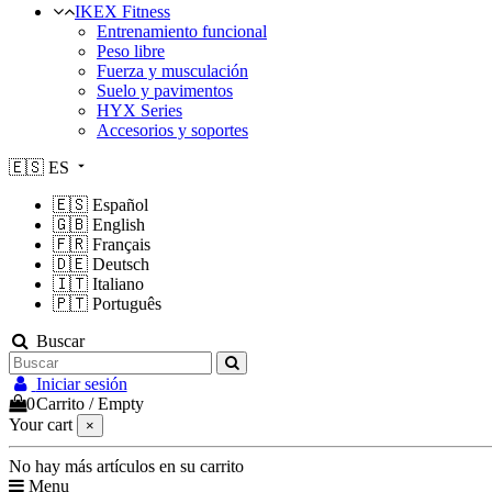
IKEX Fitness
Entrenamiento funcional
Peso libre
Fuerza y musculación
Suelo y pavimentos
HYX Series
Accesorios y soportes
🇪🇸
ES
🇪🇸
Español
🇬🇧
English
🇫🇷
Français
🇩🇪
Deutsch
🇮🇹
Italiano
🇵🇹
Português
Buscar
Iniciar sesión
0
Carrito
/
Empty
Your cart
×
No hay más artículos en su carrito
Menu