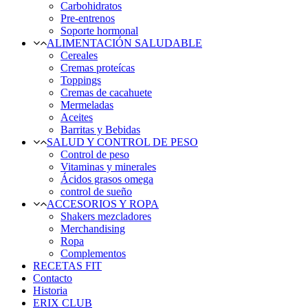
Carbohidratos
Pre-entrenos
Soporte hormonal
ALIMENTACIÓN SALUDABLE
Cereales
Cremas proteícas
Toppings
Cremas de cacahuete
Mermeladas
Aceites
Barritas y Bebidas
SALUD Y CONTROL DE PESO
Control de peso
Vitaminas y minerales
Ácidos grasos omega
control de sueño
ACCESORIOS Y ROPA
Shakers mezcladores
Merchandising
Ropa
Complementos
RECETAS FIT
Contacto
Historia
ERIX CLUB