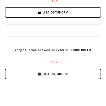
1,50 €
LISA OSTUKORVI
Vainilla
Choco Cream
Choco Blanco
Cookies Choco Dips
Oreo
copy of Harina de avena de 1 x 50 Gr. CHOCO CREAM
1,50 €
LISA OSTUKORVI
GALLETA
Hazelnut
Stracciatella
Choco Blanco
Nutchoc
Praline