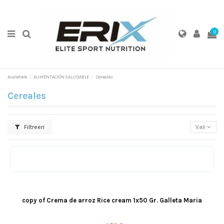
0
Avalehele
ALIMENTACIÓN SALUDABLE
Cereales
Cereales
Filtreeri
Vali
Choco Blanco
GALLETA
Hazelnut
copy of Crema de arroz Rice cream 1x50 Gr. Galleta Maria