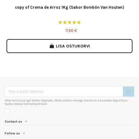
copy of Crema de Arroz 1Kg (Sabor Bombón Van Houten)
11,90 €
LISA OSTUKORVI
Võite tellimuse igal hetkel lõpetada. Võtke selleks meiega ühendust, kasutades õiguslikus
teates toodud kontaktandmeid.
Contact us
Follow us