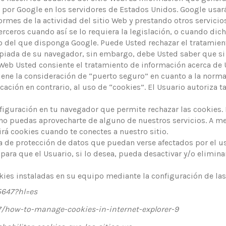
a por Google en los servidores de Estados Unidos. Google usar
ormes de la actividad del sitio Web y prestando otros servicio
erceros cuando así se lo requiera la legislación, o cuando di
o del que disponga Google. Puede Usted rechazar el tratamien
opiada de su navegador, sin embargo, debe Usted saber que si
o Web Usted consiente el tratamiento de información acerca de 
tiene la consideración de “puerto seguro” en cuanto a la norm
ión en contrario, al uso de “cookies”. El Usuario autoriza t
ración en tu navegador que permite rechazar las cookies. No
no puedas aprovecharte de alguno de nuestros servicios. A m
á cookies cuando te conectes a nuestro sitio.
e protección de datos que puedan verse afectados por el us
para que el Usuario, si lo desea, pueda desactivar y/o elimina
s instaladas en su equipo mediante la configuración de las
5647?hl=es
/how-to-manage-cookies-in-internet-explorer-9