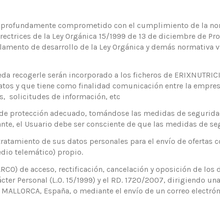
a profundamente comprometido con el cumplimiento de la nor
rectrices de la Ley Orgánica 15/1999 de 13 de diciembre de Pro
lamento de desarrollo de la Ley Orgánica y demás normativa v
da recogerle serán incorporado a los ficheros de ERIXNUTRIC
atos y que tiene como finalidad comunicación entre la empresa
s, solicitudes de información, etc
o de protección adecuado, tomándose las medidas de seguridad
tante, el Usuario debe ser consciente de que las medidas de s
l tratamiento de sus datos personales para el envío de ofertas
edio telemático) propio.
CO) de acceso, rectificación, cancelación y oposición de los
ter Personal (L.O. 15/1999) y el RD. 1720/2007, dirigiendo una
MALLORCA, España, o mediante el envío de un correo electrónic