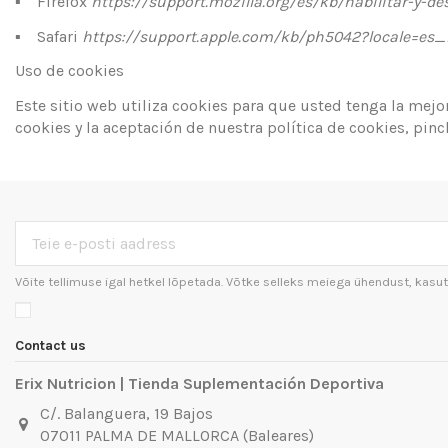
▪
Firefox
https://support.mozilla.org/es/kb/habilitar-y-de
▪
Safari
https://support.apple.com/kb/ph5042?locale=es
Uso de cookies
Este sitio web utiliza cookies para que usted tenga la mej
cookies y la aceptación de nuestra política de cookies, pin
Võite tellimuse igal hetkel lõpetada. Võtke selleks meiega ühendust, ka
Contact us
Erix Nutricion | Tienda Suplementación Deportiva
C/. Balanguera, 19 Bajos
07011 PALMA DE MALLORCA (Baleares)