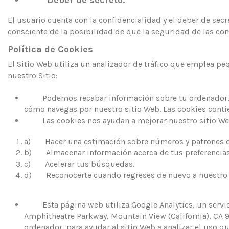
Deber de secreto.
El usuario cuenta con la confidencialidad y el deber de secr
consciente de la posibilidad de que la seguridad de las com
Política de Cookies
El Sitio Web utiliza un analizador de tráfico que emplea 
nuestro Sitio:
Podemos recabar información sobre tu ordenador, inclu
cómo navegas por nuestro sitio Web. Las cookies contie
Las cookies nos ayudan a mejorar nuestro sitio Web y
a) Hacer una estimación sobre números y patrones d
b) Almacenar información acerca de tus preferencias y
c) Acelerar tus búsquedas.
d) Reconocerte cuando regreses de nuevo a nuestro s
Esta página web utiliza Google Analytics, un servicio
Amphitheatre Parkway, Mountain View (California), CA 9
ordenador, para ayudar al sitio Web a analizar el uso q