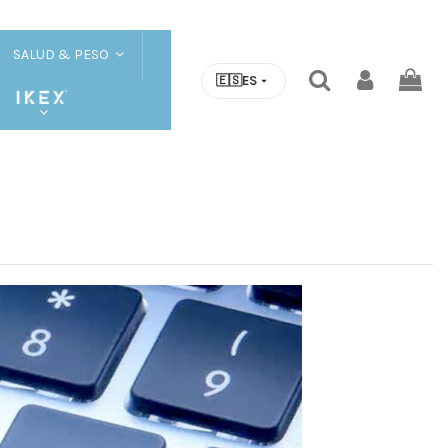
SALUD & PESO
🇪🇸
ES