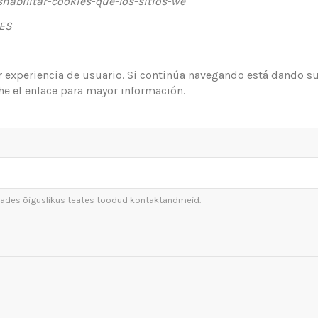
shabilitar-cookies-que-los-sitios-we
_ES
or experiencia de usuario. Si continúa navegando está dando 
che el enlace para mayor información.
sutades õiguslikus teates toodud kontaktandmeid.