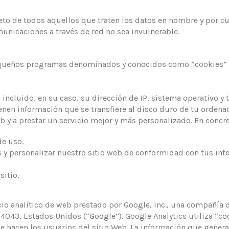
eto de todos aquellos que traten los datos en nombre y por cue
unicaciones a través de red no sea invulnerable.
pequeños programas denominados y conocidos como “cookies” q
ido, en su caso, su dirección de IP, sistema operativo y ti
nen información que se transfiere al disco duro de tu ordena
 a prestar un servicio mejor y más personalizado. En concre
e uso.
 personalizar nuestro sitio web de conformidad con tus inte
itio.
 analítico de web prestado por Google, Inc., una compañía de
4043, Estados Unidos (“Google”). Google Analytics utiliza “co
ue hacen los usuarios del sitio Web. La información que genera