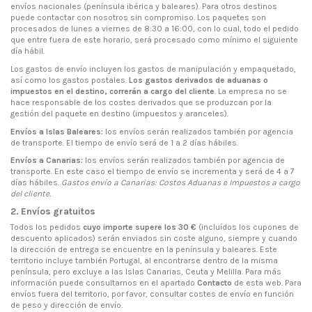
envíos nacionales (península ibérica y baleares). Para otros destinos
puede contactar con nosotros sin compromiso. Los paquetes son
procesados de lunes a viernes de 8:30 a 16:00, con lo cual, todo el pedido
que entre fuera de este horario, será procesado como mínimo el siguiente
día hábil.
Los gastos de envío incluyen los gastos de manipulación y empaquetado,
así como los gastos postales.
Los gastos derivados de aduanas o
impuestos en el destino, correrán a cargo del cliente
. La empresa no se
hace responsable de los costes derivados que se produzcan por la
gestión del paquete en destino (impuestos y aranceles).
Envíos a Islas Baleares:
los envíos serán realizados también por agencia
de transporte. El tiempo de envío será de 1 a 2 días hábiles.
Envíos a Canarias:
los envíos serán realizados también por agencia de
transporte. En este caso el tiempo de envío se incrementa y será de 4 a 7
días hábiles.
Gastos envío a Canarias: Costos Aduanas e Impuestos a cargo
del cliente.
2. Envíos gratuitos
Todos los pedidos
cuyo importe supere los 30 €
(incluídos los cupones de
descuento aplicados) serán enviados sin coste alguno, siempre y cuando
la dirección de entrega se encuentre en la península y baleares. Este
territorio incluye también Portugal, al encontrarse dentro de la misma
península, pero excluye a las Islas Canarias, Ceuta y Melilla. Para más
información puede consultarnos en el apartado
Contacto
de esta web. Para
envíos fuera del territorio, por favor, consultar costes de envío en función
de peso y dirección de envío.