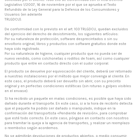
Legislativo 1/2007, 16 de noviembre por el que se aprueba el Texto
Refundido de la Ley General para la Defensa de los Consumidores y
Usuarios (en adelante
TRLGDCU).
De conformidad con lo previsto en el art. 103 TRLGDCU, quedan excluidos
del ejercicio del derecho de desistimiento, los siguientes artículos:
Por su naturaleza de protección, software desprecintados o sin su
envoltorio original, libros y productos con software gratuitos donde este
haya sido registrado.
Por su naturaleza de higiene, cualquier producto que no pueda ser de
nuevo vendido, como colchonetas o rodillos de foam, así como cualquier
producto que entre en contacto directo con el sudor corporal.
El producto se devuelve por equivocación del cliente, deberá ser retornado
a nuestras instalaciones por el método que mejor convenga al cliente. En
este caso, el producto deberá ser devuelto sin abrir, con su precinto
original y en perfectas condiciones estéticas (sin roturas o golpes visibles
en el envase).
Si ha recibido un paquete en malas condiciones, es posible que haya sido
dañado durante el transporte. En este caso, si a la hora de recibirlo detecta
que el paquete ha podido ser dañado o manipulado, indique en la
confirmación del transportista «Pendiente de revisión», para comprobar
que esté todo correcto. En este caso, póngase en contacto con nosotros
para tramitar la queja a la agencia de transportes, y realizar un reemplazo
o reembolso según acordemos.
No se admitirán devoluciones de productos abiertos, o medio consumir.