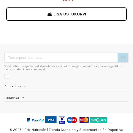
LISA OSTUKORVI
Võite tellimuse igal hetkel lõpetada. Võtke selleks meiega ühendust, kasutades õiguslikus
teates toodud kontaktandmeid.
Contact us
Follow us
© 2025 - Erix Nutrición | Tienda Nutricion y Suplementación Deportiva