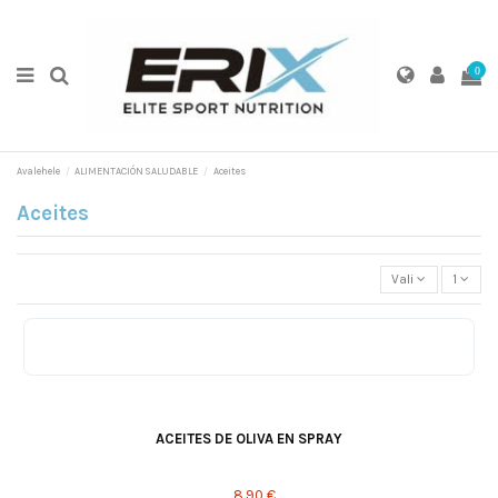
0
Avalehele
ALIMENTACIÓN SALUDABLE
Aceites
Aceites
Vali
1
AJO
TRUFA
NATURAL
ACEITES DE OLIVA EN SPRAY
8,90 €