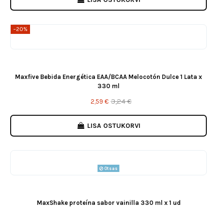
−20%
Maxfive Bebida Energética EAA/BCAA Melocotón Dulce 1 Lata x
330 ml
3,24 €
2,59 €
LISA OSTUKORVI
Otsas
MaxShake proteína sabor vainilla 330 ml x 1 ud