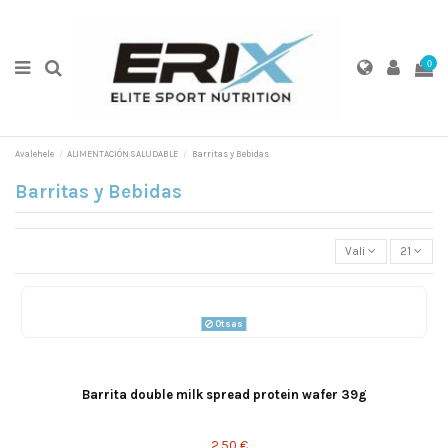
0
Avalehele
ALIMENTACIÓN SALUDABLE
Barritas y Bebidas
Barritas y Bebidas
Vali
21
Otsas
Barrita double milk spread protein wafer 39g
2,50 €