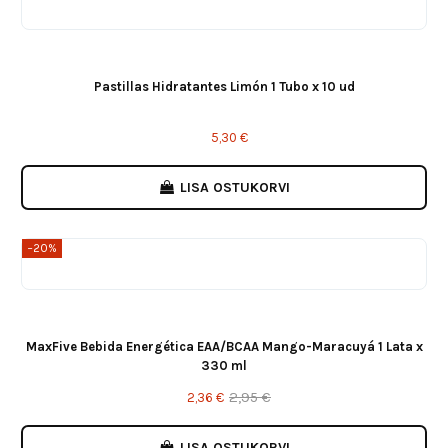
Pastillas Hidratantes Limón 1 Tubo x 10 ud
5,30 €
LISA OSTUKORVI
−20%
MaxFive Bebida Energética EAA/BCAA Mango-Maracuyá 1 Lata x
330 ml
2,95 €
2,36 €
LISA OSTUKORVI