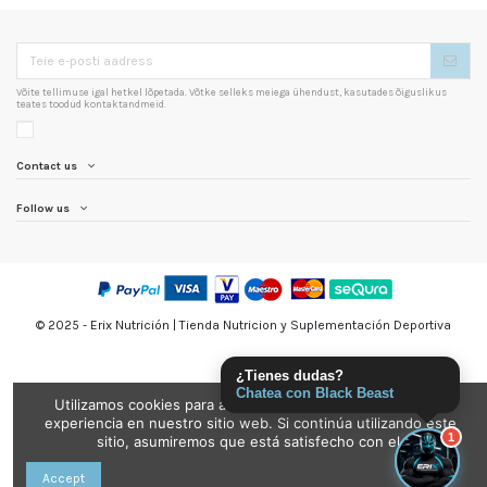
Võite tellimuse igal hetkel lõpetada. Võtke selleks meiega ühendust, kasutades õiguslikus
teates toodud kontaktandmeid.
Contact us
Follow us
© 2025 - Erix Nutrición | Tienda Nutricion y Suplementación Deportiva
¿Tienes dudas?
Chatea con Black Beast
Utilizamos cookies para asegurarnos de brindarle la mejor
experiencia en nuestro sitio web. Si continúa utilizando este
1
sitio, asumiremos que está satisfecho con el.
Accept