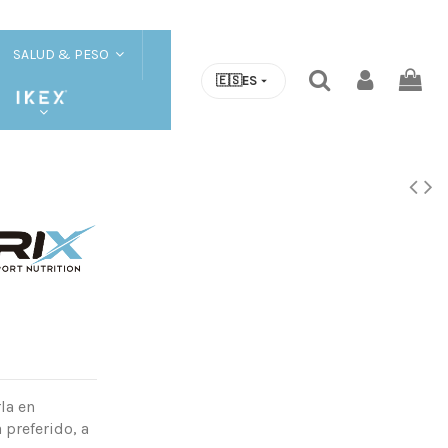
SALUD & PESO
🇪🇸
ES
la en
 preferido, a