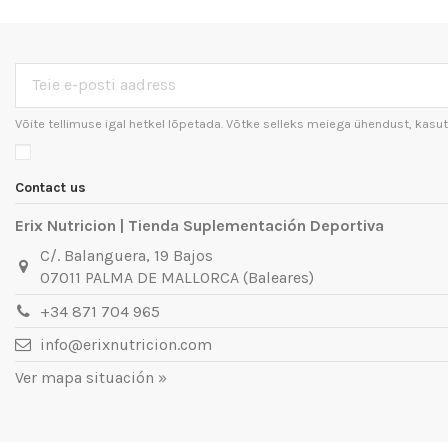
Võite tellimuse igal hetkel lõpetada. Võtke selleks meiega ühendust, ka
Contact us
Erix Nutricion | Tienda Suplementación Deportiva
C/. Balanguera, 19 Bajos
07011 PALMA DE MALLORCA (Baleares)
+34 871 704 965
info@erixnutricion.com
Ver mapa situación »