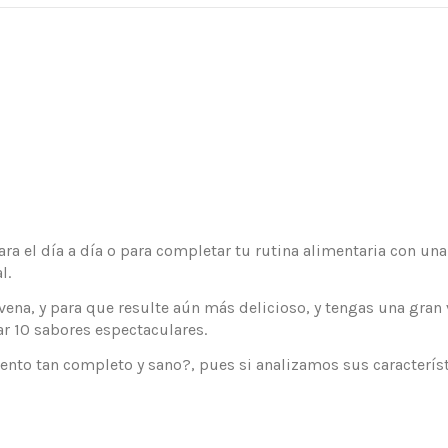
para el día a día o para completar tu rutina alimentaria con un
l.
 avena, y para que resulte aún más delicioso, y tengas una gr
ear 10 sabores espectaculares.
imento tan completo y sano?, pues si analizamos sus caracterí