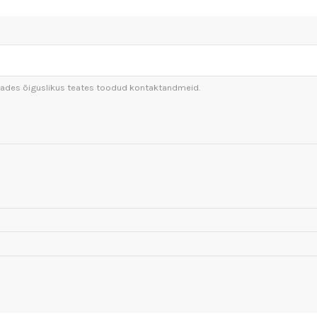
sutades õiguslikus teates toodud kontaktandmeid.