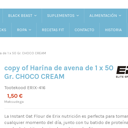
BLACK BEAST
SUPLEMENTOS
ALIMENTACIÓN
CKS
RECETAS FIT
CONTACTO
HISTORIA
ROPA
na de 1 x 50 Gr. CHOCO CREAM
copy of Harina de avena de 1 x 50
Gr. CHOCO CREAM
Tootekood
ERIX-416
1,50 €
Maksudega
La Instant Oat Flour de Erix nutrición es perfecta para tomar
cualquier momento del día, junto con tu batido de proteína