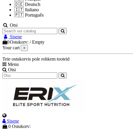
🇩🇪
Deutsch
🇮🇹
Italiano
🇵🇹
Português
Otsi
Sisene
0
Ostukorv:
/
Empty
Your cart
×
Teie ostukorvis pole rohkem tooteid
Menu
Otsi
Sisene
0
Ostukorv: