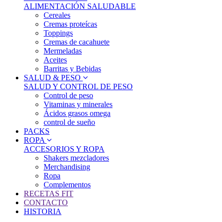
ALIMENTACIÓN SALUDABLE
Cereales
Cremas proteícas
Toppings
Cremas de cacahuete
Mermeladas
Aceites
Barritas y Bebidas
SALUD & PESO
SALUD Y CONTROL DE PESO
Control de peso
Vitaminas y minerales
Ácidos grasos omega
control de sueño
PACKS
ROPA
ACCESORIOS Y ROPA
Shakers mezcladores
Merchandising
Ropa
Complementos
RECETAS FIT
CONTACTO
HISTORIA