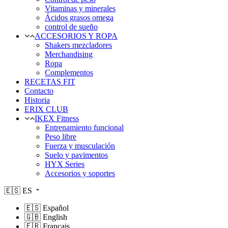
Vitaminas y minerales
Ácidos grasos omega
control de sueño
ACCESORIOS Y ROPA
Shakers mezcladores
Merchandising
Ropa
Complementos
RECETAS FIT
Contacto
Historia
ERIX CLUB
IKEX Fitness
Entrenamiento funcional
Peso libre
Fuerza y musculación
Suelo y pavimentos
HYX Series
Accesorios y soportes
🇪🇸
ES
🇪🇸
Español
🇬🇧
English
🇫🇷
Français