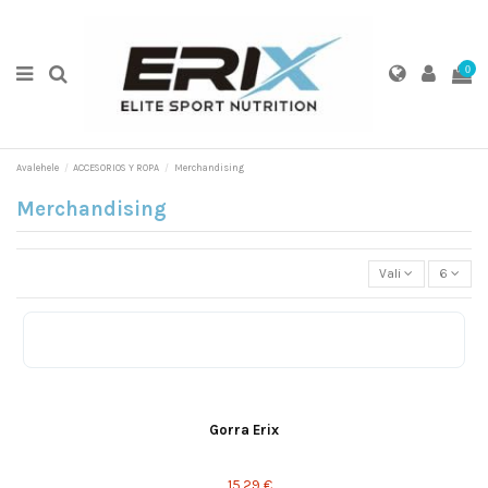
0
Avalehele
ACCESORIOS Y ROPA
Merchandising
Merchandising
Vali
6
Gorra Erix
15,29 €