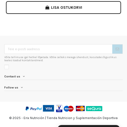
LISA OSTUKORVI
Võite tellimuse igal hetkel lõpetada. Võtke selleks meiega ühendust, kasutades õiguslikus
teates toodud kontaktandmeid.
Contact us
Follow us
© 2025 - Erix Nutrición | Tienda Nutricion y Suplementación Deportiva