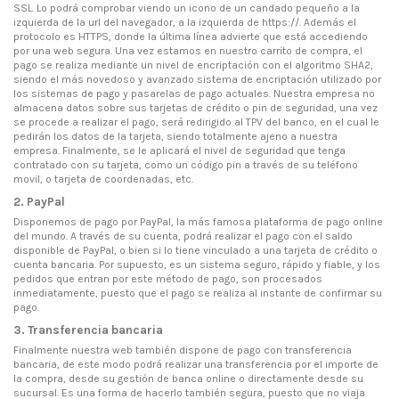
SSL. Lo podrá comprobar viendo un icono de un candado pequeño a la
izquierda de la url del navegador, a la izquierda de https://. Además el
protocolo es HTTPS, donde la última línea advierte que está accediendo
por una web segura. Una vez estamos en nuestro carrito de compra, el
pago se realiza mediante un nivel de encriptación con el algoritmo SHA2,
siendo el más novedoso y avanzado sistema de encriptación utilizado por
los sistemas de pago y pasarelas de pago actuales. Nuestra empresa no
almacena datos sobre sus tarjetas de crédito o pin de seguridad, una vez
se procede a realizar el pago, será redirigido al TPV del banco, en el cual le
pedirán los datos de la tarjeta, siendo totalmente ajeno a nuestra
empresa. Finalmente, se le aplicará el nivel de seguridad que tenga
contratado con su tarjeta, como un código pin a través de su teléfono
movil, o tarjeta de coordenadas, etc.
2. PayPal
Disponemos de pago por PayPal, la más famosa plataforma de pago online
del mundo. A través de su cuenta, podrá realizar el pago con el saldo
disponible de PayPal, o bien si lo tiene vinculado a una tarjeta de crédito o
cuenta bancaria. Por supuesto, es un sistema seguro, rápido y fiable, y los
pedidos que entran por este método de pago, son procesados
inmediatamente, puesto que el pago se realiza al instante de confirmar su
pago.
3. Transferencia bancaria
Finalmente nuestra web también dispone de pago con transferencia
bancaria, de este modo podrá realizar una transferencia por el importe de
la compra, desde su gestión de banca online o directamente desde su
sucursal. Es una forma de hacerlo también segura, puesto que no viaja