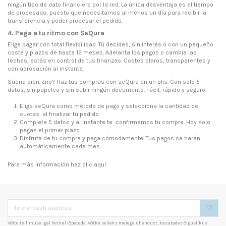
ningún tipo de dato financiero por la red. La única desventaja es el tiempo
de procesado, puesto que necesitamos al menos un día para recibir la
transferencia y poder procesar el pedido.
4. Paga a tu ritmo con SeQura
Elige pagar con total flexibilidad. Tú decides, sin interés o con un pequeño
coste y plazos de hasta 12 meses. Adelanta los pagos o cambia las
fechas, estás en control de tus finanzas. Costes claros, transparentes y
con aprobación al instante.
Suena bien, ¿no? Haz tus compras con seQura en un plis. Con solo 5
datos, sin papeleo y sin subir ningún documento. Fácil, rápido y seguro.
Elige seQura como método de pago y selecciona la cantidad de
cuotas al finalizar tu pedido.
Completa 5 datos y al instante te confirmamos tu compra. Hoy solo
pagas el primer plazo.
Disfruta de tu compra y paga cómodamente. Tus pagos se harán
automáticamente cada mes.
Para más información haz clic
aquí
.
Võite tellimuse igal hetkel lõpetada. Võtke selleks meiega ühendust, kasutades õiguslikus