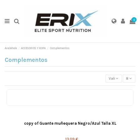
0
Avalehele
ACCESORIOS Y ROPA
Complementos
Complementos
Vali
8
copy of Guante muñequera Negro/Azul Talla XL
13,09 €