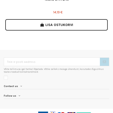
14,19 €
LISA OSTUKORVI
Võite tellimuse igal hetkel lõpetada. Võtke selleks meiega ühendust, kasutades õiguslikus
teates toodud kontaktandmeid.
Contact us
Follow us