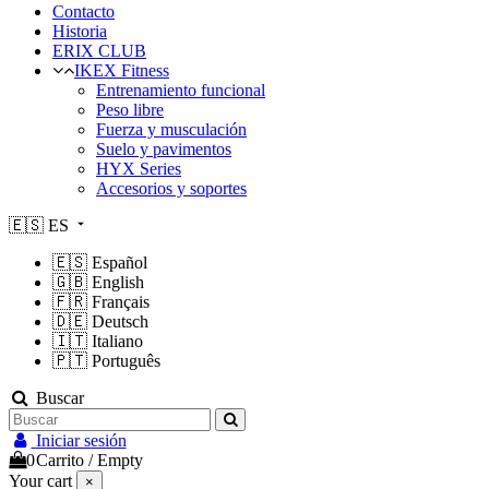
Contacto
Historia
ERIX CLUB
IKEX Fitness
Entrenamiento funcional
Peso libre
Fuerza y musculación
Suelo y pavimentos
HYX Series
Accesorios y soportes
🇪🇸
ES
🇪🇸
Español
🇬🇧
English
🇫🇷
Français
🇩🇪
Deutsch
🇮🇹
Italiano
🇵🇹
Português
Buscar
Iniciar sesión
0
Carrito
/
Empty
Your cart
×