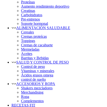
Proteínas
Aumento rendimiento deportivo
Creatinas
Carbohidratos
Pre-entrenos
Soporte hormonal
ALIMENTACIÓN SALUDABLE
Cereales
Cremas proteícas
Toppings
Cremas de cacahuete
Mermeladas
Aceites
Barritas y Bebidas
SALUD Y CONTROL DE PESO
Control de peso
Vitaminas y minerales
Ácidos grasos omega
control de sueño
ACCESORIOS Y ROPA
Shakers mezcladores
Merchandising
Ropa
Complementos
RECETAS FIT