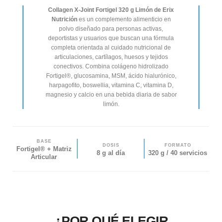
Collagen X-Joint Fortigel 320 g Limón de Erix
Nutrición
es un complemento alimenticio en
polvo diseñado para personas activas,
deportistas y usuarios que buscan una fórmula
completa orientada al cuidado nutricional de
articulaciones, cartílagos, huesos y tejidos
conectivos. Combina colágeno hidrolizado
Fortigel®, glucosamina, MSM, ácido hialurónico,
harpagofito, boswellia, vitamina C, vitamina D,
magnesio y calcio en una bebida diaria de sabor
limón.
BASE
DOSIS
FORMATO
Fortigel® + Matriz
8 g al día
320 g / 40 servicios
Articular
¿POR QUÉ ELEGIR