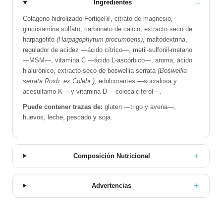
Ingredientes
Colágeno hidrolizado Fortigel®, citrato de magnesio,
glucosamina sulfato, carbonato de calcio, extracto seco de
harpagofito
(Harpagophytum procumbens)
, maltodextrina,
regulador de acidez —ácido cítrico—, metil-sulfonil-metano
—MSM—, vitamina C —ácido L-ascórbico—, aroma, ácido
hialurónico, extracto seco de boswellia serrata
(Boswellia
serrata Roxb. ex Colebr.)
, edulcorantes —sucralosa y
acesulfamo K— y vitamina D —colecalciferol—.
Puede contener trazas de:
gluten —trigo y avena—,
huevos, leche, pescado y soja.
Composición Nutricional
Advertencias