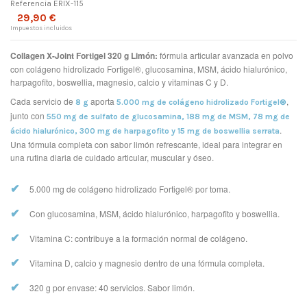
Referencia
ERIX-115
29,90 €
Impuestos incluidos
Collagen X-Joint Fortigel 320 g Limón:
fórmula articular avanzada en polvo
con colágeno hidrolizado Fortigel®, glucosamina, MSM, ácido hialurónico,
harpagofito, boswellia, magnesio, calcio y vitaminas C y D.
Cada servicio de
aporta
,
8 g
5.000 mg de colágeno hidrolizado Fortigel®
junto con
550 mg de sulfato de glucosamina, 188 mg de MSM, 78 mg de
.
ácido hialurónico, 300 mg de harpagofito y 15 mg de boswellia serrata
Una fórmula completa con sabor limón refrescante, ideal para integrar en
una rutina diaria de cuidado articular, muscular y óseo.
✔
5.000 mg de colágeno hidrolizado Fortigel® por toma.
✔
Con glucosamina, MSM, ácido hialurónico, harpagofito y boswellia.
✔
Vitamina C: contribuye a la formación normal de colágeno.
✔
Vitamina D, calcio y magnesio dentro de una fórmula completa.
✔
320 g por envase: 40 servicios. Sabor limón.