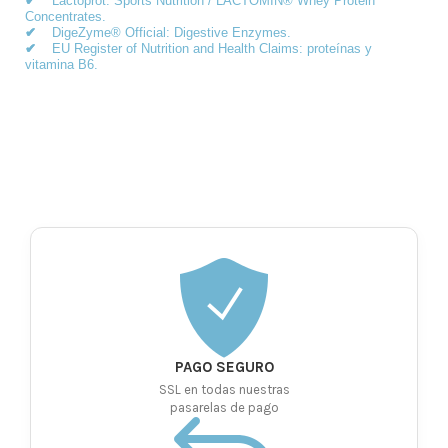
✔
Lactoprot: Sports Nutrition / LACTOMIN® Whey Protein
Concentrates.
✔
DigeZyme® Official: Digestive Enzymes.
✔
EU Register of Nutrition and Health Claims: proteínas y
vitamina B6.
PAGO SEGURO
SSL en todas nuestras
pasarelas de pago