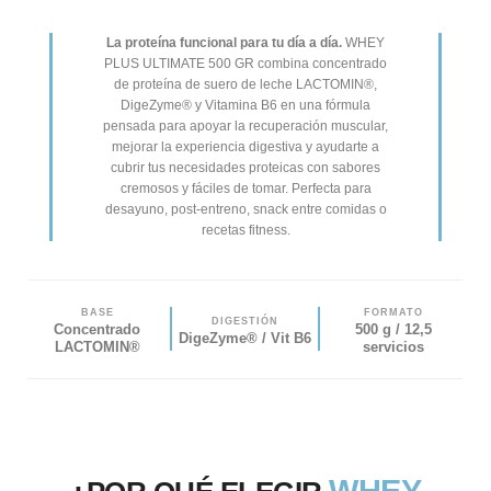
La proteína funcional para tu día a día.
WHEY
PLUS ULTIMATE 500 GR combina concentrado
de proteína de suero de leche LACTOMIN®,
DigeZyme® y Vitamina B6 en una fórmula
pensada para apoyar la recuperación muscular,
mejorar la experiencia digestiva y ayudarte a
cubrir tus necesidades proteicas con sabores
cremosos y fáciles de tomar. Perfecta para
desayuno, post-entreno, snack entre comidas o
recetas fitness.
BASE
FORMATO
DIGESTIÓN
Concentrado
500 g / 12,5
DigeZyme® / Vit B6
LACTOMIN®
servicios
WHEY