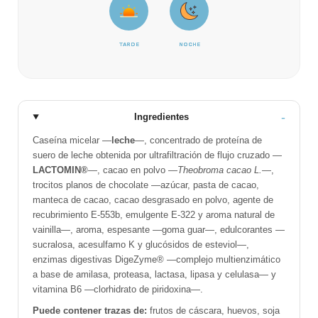
TARDE
NOCHE
Ingredientes
Caseína micelar —
leche
—, concentrado de proteína de
suero de leche obtenida por ultrafiltración de flujo cruzado —
LACTOMIN®
—, cacao en polvo —
Theobroma cacao L.
—,
trocitos planos de chocolate —azúcar, pasta de cacao,
manteca de cacao, cacao desgrasado en polvo, agente de
recubrimiento E-553b, emulgente E-322 y aroma natural de
vainilla—, aroma, espesante —goma guar—, edulcorantes —
sucralosa, acesulfamo K y glucósidos de esteviol—,
enzimas digestivas DigeZyme® —complejo multienzimático
a base de amilasa, proteasa, lactasa, lipasa y celulasa— y
vitamina B6 —clorhidrato de piridoxina—.
Puede contener trazas de:
frutos de cáscara, huevos, soja