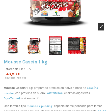
Mousse Casein 1 kg
Referencia
ERIX-077
43,90 €
Impuestos incluidos
Mousse Casein 1 kg:
preparado proteico en polvo a base de
caseína
, con proteína de suero
, enzimas digestivas
micelar
LACTOMIN®
y vitamina B6.
DigeZyme®
Una fórmula tipo
, especialmente pensada para tomas
mousse / pudding
nocturnas o entre comidas. Según el sabor, aporta aproximadamente