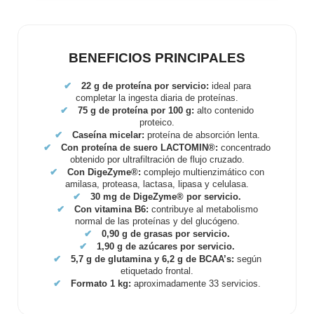
BENEFICIOS PRINCIPALES
✔
22 g de proteína por servicio:
ideal para
completar la ingesta diaria de proteínas.
✔
75 g de proteína por 100 g:
alto contenido
proteico.
✔
Caseína micelar:
proteína de absorción lenta.
✔
Con proteína de suero LACTOMIN®:
concentrado
obtenido por ultrafiltración de flujo cruzado.
✔
Con DigeZyme®:
complejo multienzimático con
amilasa, proteasa, lactasa, lipasa y celulasa.
✔
30 mg de DigeZyme® por servicio.
✔
Con vitamina B6:
contribuye al metabolismo
normal de las proteínas y del glucógeno.
✔
0,90 g de grasas por servicio.
✔
1,90 g de azúcares por servicio.
✔
5,7 g de glutamina y 6,2 g de BCAA’s:
según
etiquetado frontal.
✔
Formato 1 kg:
aproximadamente 33 servicios.