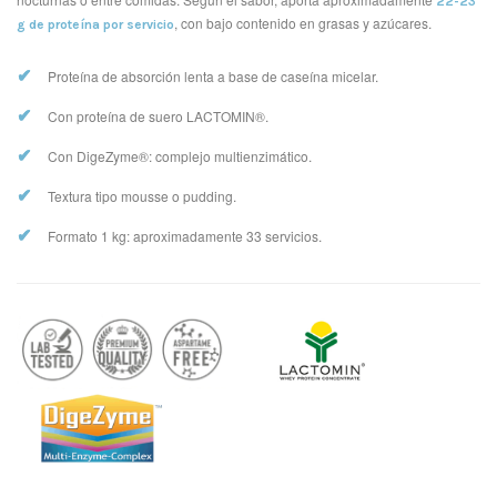
22-23
, con bajo contenido en grasas y azúcares.
g de proteína por servicio
✔
Proteína de absorción lenta a base de caseína micelar.
✔
Con proteína de suero LACTOMIN®.
✔
Con DigeZyme®: complejo multienzimático.
✔
Textura tipo mousse o pudding.
✔
Formato 1 kg: aproximadamente 33 servicios.