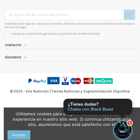
Puede darse de baja en cualquier momento. Para ello, consulte nuestra información de contacto
en el aviso legal.
Acepto las condiciones generales y la
política de confidencialidad
CONTACTO
SÍGUENOS
© 2025 - Erix Nutrición | Tienda Nutricion y Suplementación Deportiva
¿Tienes dudas?
Chatea con Black Beast
Utilizamos cookies para asegurarnos de brindarle la mejor
experiencia en nuestro sitio web. Si continúa utilizando este
1
sitio, asumiremos que está satisfecho con el.
Añadir al carrito
Aceptar