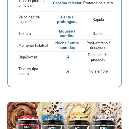
Tipo de proteína
Caseína micelar
Proteína de suero
principal
Velocidad de
Lenta /
Rápida
digestión
prolongada
Mousse /
Textura
Batido
pudding
Noche / entre
Post-entreno /
Momento habitual
comidas
desayuno
Depende del
DigeZyme®
Sí
producto
Textura tipo
Sí
No siempre
postre