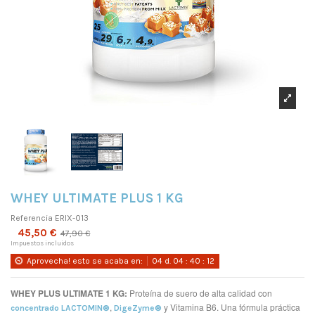
WHEY ULTIMATE PLUS 1 KG
Referencia
ERIX-013
45,50 €
47,90 €
Impuestos incluidos
Aprovecha! esto se acaba en:
04
d.
04
:
40
:
11
WHEY PLUS ULTIMATE 1 KG:
Proteína de suero de alta calidad con
,
y Vitamina B6. Una fórmula práctica
concentrado LACTOMIN®
DigeZyme®