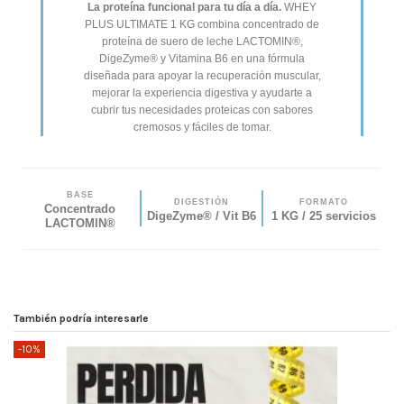
La proteína funcional para tu día a día.
WHEY
PLUS ULTIMATE 1 KG combina concentrado de
proteína de suero de leche LACTOMIN®,
DigeZyme® y Vitamina B6 en una fórmula
diseñada para apoyar la recuperación muscular,
mejorar la experiencia digestiva y ayudarte a
cubrir tus necesidades proteicas con sabores
cremosos y fáciles de tomar.
BASE
DIGESTIÓN
FORMATO
Concentrado
DigeZyme® / Vit B6
1 KG / 25 servicios
LACTOMIN®
También podría interesarle
-10%