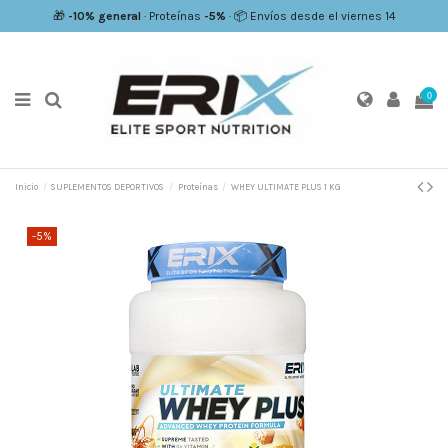
🎁
-10% general
· Proteínas
-5%
· 📦 Envíos desde el viernes 14
0
Inicio
SUPLEMENTOS DEPORTIVOS
Proteínas
WHEY ULTIMATE PLUS 1 KG
-5%