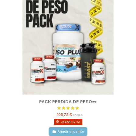
PACK PERDIDA DE PESO🥗​
105,75 €
117,50 €
04
d.
04
:
40
:
11
Añadir al carrito