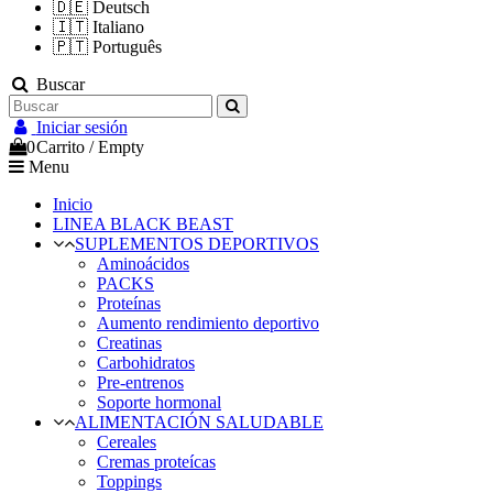
🇩🇪
Deutsch
🇮🇹
Italiano
🇵🇹
Português
Buscar
Iniciar sesión
0
Carrito
/
Empty
Menu
Inicio
LINEA BLACK BEAST
SUPLEMENTOS DEPORTIVOS
Aminoácidos
PACKS
Proteínas
Aumento rendimiento deportivo
Creatinas
Carbohidratos
Pre-entrenos
Soporte hormonal
ALIMENTACIÓN SALUDABLE
Cereales
Cremas proteícas
Toppings