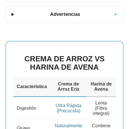
Advertencias
CREMA DE ARROZ VS
HARINA DE AVENA
Crema de
Harina de
Característica
Arroz Erix
Avena
Lenta
Ultra Rápida
Digestión
(Fibra
(Precocida)
integral)
Naturalmente
Contiene
Gluten