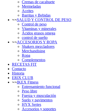
Cremas de cacahuete
Mermeladas
Aceites
Barritas y Bebidas
SALUD Y CONTROL DE PESO
Control de peso
Vitaminas y minerales
Ácidos grasos omega
control de sueño
ACCESORIOS Y ROPA
Shakers mezcladores
Merchandising
Ropa
Complementos
RECETAS FIT
Contacto
Historia
ERIX CLUB
IKEX Fitness
Entrenamiento funcional
Peso libre
Fuerza y musculación
Suelo y pavimentos
HYX Series
Accesorios y soportes