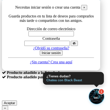
Necesitas iniciar sesión o crear una cuenta
×
Guarda productos en tu lista de deseos para comprarlos
más tarde o compartirlos con tus amigos.
Dirección de correo electrónico
Contraseña
¿Olvidó su contraseña?
Iniciar sesión
¿Sin cuenta? Crea una aquí
Producto añadido a la lista de deseos
Producto añadido para comparar
¿Tienes dudas?
Chatea con Black Beast
Utilizamos cookies para asegurarnos de brindarle la mejor
experiencia en nuestro sitio web. Si continúa utilizando este sitio,
1
asumiremos que está satisfecho con el.
Aceptar