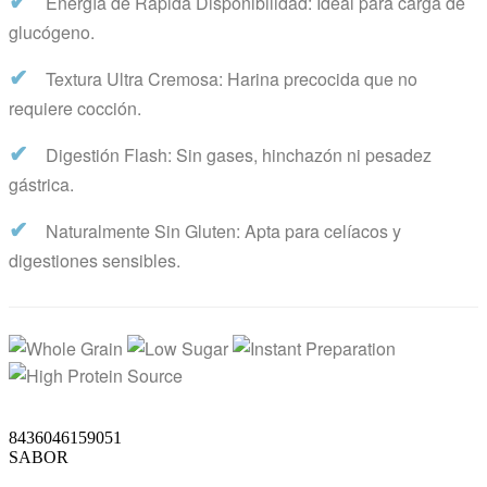
✔
Energía de Rápida Disponibilidad: Ideal para carga de
glucógeno.
✔
Textura Ultra Cremosa: Harina precocida que no
requiere cocción.
✔
Digestión Flash: Sin gases, hinchazón ni pesadez
gástrica.
✔
Naturalmente Sin Gluten: Apta para celíacos y
digestiones sensibles.
8436046159051
SABOR