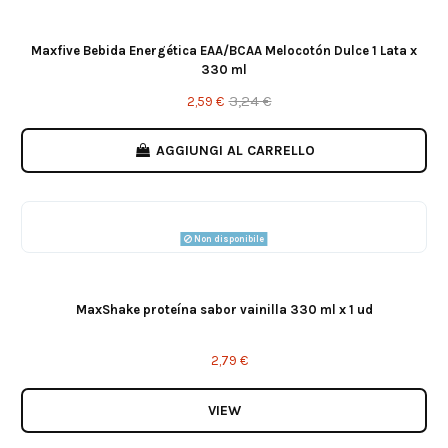
Maxfive Bebida Energética EAA/BCAA Melocotón Dulce 1 Lata x
330 ml
3,24 €
2,59 €
AGGIUNGI AL CARRELLO
Non disponibile
MaxShake proteína sabor vainilla 330 ml x 1 ud
2,79 €
VIEW