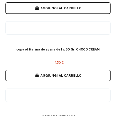
AGGIUNGI AL CARRELLO
Vainilla
Choco Cream
Choco Blanco
Cookies Choco Dips
Oreo
copy of Harina de avena de 1 x 50 Gr. CHOCO CREAM
1,50 €
AGGIUNGI AL CARRELLO
Vainilla
Jungle
Cookies Choco Dips
Choco Cream
Choco Blanco
Brownie
GALLETA
Black Cookies
Oreo/Choco blanco