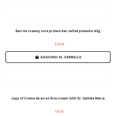
Barrita creamy core protein bar salted pistacho 45g
2,50 €
AGGIUNGI AL CARRELLO
Choco Blanco
GALLETA
Hazelnut
copy of Crema de arroz Rice cream 1x50 Gr. Galleta Maria
1,50 €