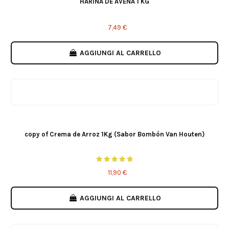
HARINA DE AVENA 1 KG
7,49 €
AGGIUNGI AL CARRELLO
GALLETA
Hazelnut
Stracciatella
Choco Blanco
Nutchoc
Praline
copy of Crema de Arroz 1Kg (Sabor Bombón Van Houten)
11,90 €
AGGIUNGI AL CARRELLO