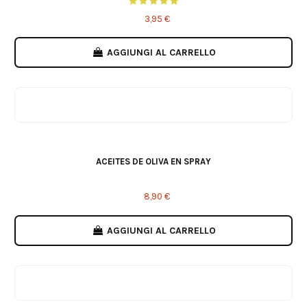
3,95 €
AGGIUNGI AL CARRELLO
AJO
TRUFA
NATURAL
ACEITES DE OLIVA EN SPRAY
8,90 €
AGGIUNGI AL CARRELLO
Black Cookies/Choco Blanco
Cookies
Rocher
Nutchoc
Choco Blanco