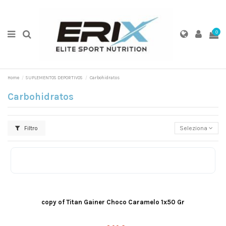
0
Home
SUPLEMENTOS DEPORTIVOS
Carbohidratos
Carbohidratos
Filtro
Seleziona
Vainilla
Oreo
Fresa
Choco Caramelo
copy of Titan Gainer Choco Caramelo 1x50 Gr