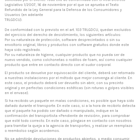
Legislativo 1/2007, 16 de noviembre por el que se aprueba el Texto
Refundido de la Ley General para la Defensa de los Consumidores y
Usuarios (en adelante
TRLGDCU).
De conformidad con lo previsto en el art. 103 TRLGDCU, quedan excluidos
del ejercicio del derecho de desistimiento, los siguientes artículos:
Por su naturaleza de protección, software desprecintados o sin su
envoltorio original, libros y productos con software gratuitos donde este
haya sido registrado.
Por su naturaleza de higiene, cualquier producto que no pueda ser de
nuevo vendido, como colchonetas o rodillos de foam, así como cualquier
producto que entre en contacto directo con el sudor corporal.
El producto se devuelve por equivocación del cliente, deberá ser retornado
a nuestras instalaciones por el método que mejor convenga al cliente. En
este caso, el producto deberá ser devuelto sin abrir, con su precinto
original y en perfectas condiciones estéticas (sin roturas o golpes visibles
en el envase).
Si ha recibido un paquete en malas condiciones, es posible que haya sido
dañado durante el transporte. En este caso, si a la hora de recibirlo detecta
que el paquete ha podido ser dañado o manipulado, indique en la
confirmación del transportista «Pendiente de revisión», para comprobar
que esté todo correcto. En este caso, póngase en contacto con nosotros
para tramitar la queja a la agencia de transportes, y realizar un reemplazo
o reembolso según acordemos.
No se admitirán devoluciones de productos abiertos, o medio consumir.