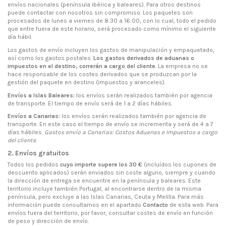
envíos nacionales (península ibérica y baleares). Para otros destinos
puede contactar con nosotros sin compromiso. Los paquetes son
procesados de lunes a viernes de 8:30 a 16:00, con lo cual, todo el pedido
que entre fuera de este horario, será procesado como mínimo el siguiente
día hábil.
Los gastos de envío incluyen los gastos de manipulación y empaquetado,
así como los gastos postales.
Los gastos derivados de aduanas o
impuestos en el destino, correrán a cargo del cliente
. La empresa no se
hace responsable de los costes derivados que se produzcan por la
gestión del paquete en destino (impuestos y aranceles).
Envíos a Islas Baleares:
los envíos serán realizados también por agencia
de transporte. El tiempo de envío será de 1 a 2 días hábiles.
Envíos a Canarias:
los envíos serán realizados también por agencia de
transporte. En este caso el tiempo de envío se incrementa y será de 4 a 7
días hábiles.
Gastos envío a Canarias: Costos Aduanas e Impuestos a cargo
del cliente.
2. Envíos gratuitos
Todos los pedidos
cuyo importe supere los 30 €
(incluídos los cupones de
descuento aplicados) serán enviados sin coste alguno, siempre y cuando
la dirección de entrega se encuentre en la península y baleares. Este
territorio incluye también Portugal, al encontrarse dentro de la misma
península, pero excluye a las Islas Canarias, Ceuta y Melilla. Para más
información puede consultarnos en el apartado
Contacto
de esta web. Para
envíos fuera del territorio, por favor, consultar costes de envío en función
de peso y dirección de envío.