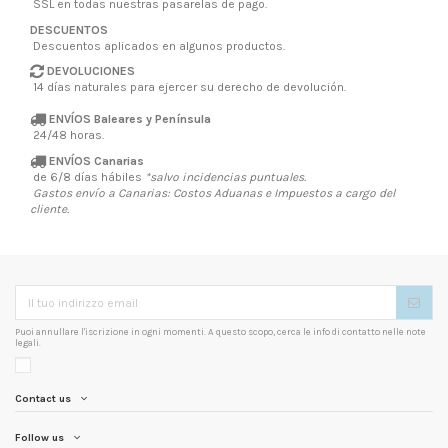
SSL en todas nuestras pasarelas de pago.
DESCUENTOS
Descuentos aplicados en algunos productos.
DEVOLUCIONES
14 días naturales
para ejercer su derecho de devolución.
ENVÍOS
Baleares y Península
24/48 horas.
ENVÍOS
Canarias
de 6/8 días hábiles
*salvo incidencias puntuales.
Gastos envío a Canarias: Costos Aduanas e Impuestos a cargo del
cliente.
Puoi annullare l'iscrizione in ogni momenti. A questo scopo, cerca le info di contatto nelle note
legali.
Contact us
Follow us