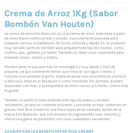
Crema de Arroz 1Kg (Sabor
Bombón Van Houten)
La crema de arroz Erix Nutrición es una harina de arroz, elaborada a partir
de arroz blanco extrusionado y molido, especialmente pensada para
preparar cremas instantáneas de forma cómoda y rápida. Es un producto
muy versátil, perfecto también para preparar todo tipo de recetas, como
muffins, pan, galletas y/o tartas. También es ideal como espesante para
preparar sopas, salsas y caldos...
¡Puedes darle el uso que más te convenga! Es muy rápido y fácil de
preparar, ya que solamente tienes que mezclar con agua o leche, y
mezclar una cantidad al gusto, hasta alcanzar una consistencia cremosa
y deliciosa. Ideal en el desayuno o como merienda. Por ejemplo, puedes
endulzarlo con miel, o acompañarlo de frutos secos y/o frutas, ¡Como más
te guste!
También es perfecto para elaborar todo tipo de platos y recetas
saludables, ya que no contiene azúcares y presenta un bajo contenido en
grasas. Pure Rice Cream es una línea especial de cereales dentro de la
marca Erix Nutrición, que sólo emplea los ingredientes más selectos y
ofrece una gama de productos con unas cualidades excelentes.
¿CUÁLES SON LOS BENEFICIOS DE RICE CREAM?