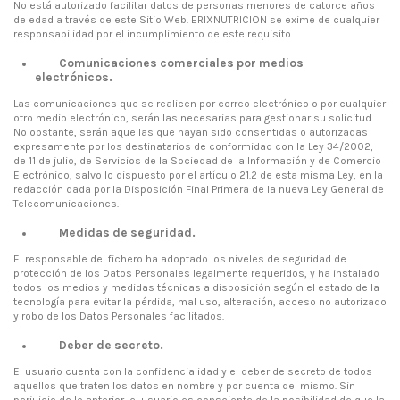
No está autorizado facilitar datos de personas menores de catorce años
de edad a través de este Sitio Web. ERIXNUTRICION se exime de cualquier
responsabilidad por el incumplimiento de este requisito.
Comunicaciones comerciales por medios
electrónicos.
Las comunicaciones que se realicen por correo electrónico o por cualquier
otro medio electrónico, serán las necesarias para gestionar su solicitud.
No obstante, serán aquellas que hayan sido consentidas o autorizadas
expresamente por los destinatarios de conformidad con la Ley 34/2002,
de 11 de julio, de Servicios de la Sociedad de la Información y de Comercio
Electrónico, salvo lo dispuesto por el artículo 21.2 de esta misma Ley, en la
redacción dada por la Disposición Final Primera de la nueva Ley General de
Telecomunicaciones.
Medidas de seguridad.
El responsable del fichero ha adoptado los niveles de seguridad de
protección de los Datos Personales legalmente requeridos, y ha instalado
todos los medios y medidas técnicas a disposición según el estado de la
tecnología para evitar la pérdida, mal uso, alteración, acceso no autorizado
y robo de los Datos Personales facilitados.
Deber de secreto.
El usuario cuenta con la confidencialidad y el deber de secreto de todos
aquellos que traten los datos en nombre y por cuenta del mismo. Sin
perjuicio de lo anterior, el usuario es consciente de la posibilidad de que la