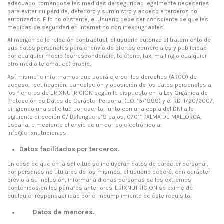
adecuado, tomándose las medidas de seguridad legalmente necesarias
para evitar su pérdida, deterioro y suministro y acceso a terceros no
autorizados. Ello no obstante, el Usuario debe ser consciente de que las
medidas de seguridad en Internet no son inexpugnables.
Al margen de la relación contractual, el usuario autoriza al tratamiento de
sus datos personales para el envío de ofertas comerciales y publicidad
por cualquier medio (correspondencia, teléfono, fax, mailing o cualquier
otro medio telemático) propio.
Así mismo le informamos que podrá ejercer los derechos (ARCO) de
acceso, rectificación, cancelación y oposición de los datos personales a
los ficheros de ERIXNUTRICION según lo dispuesto en la Ley Orgánica de
Protección de Datos de Carácter Personal (L.O. 15/1999) y el RD. 1720/2007,
dirigiendo una solicitud por escrito, junto con una copia del DNI a la
siguiente dirección C/ Balanguera19 bajos, 07011 PALMA DE MALLORCA,
España, o mediante el envío de un correo electrónico a:
info@erixnutricion.es .
Datos facilitados por terceros.
En caso de que en la solicitud se incluyeran datos de carácter personal,
por personas no titulares de los mismos, el usuario deberá, con carácter
previo a su inclusión, informar a dichas personas de los extremos
contenidos en los párrafos anteriores. ERIXNUTRICION se exime de
cualquier responsabilidad por el incumplimiento de éste requisito.
Datos de menores.