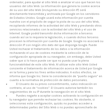
ordenador, para ayudar al sitio Web a analizar el uso que hacen los
usuarios del sitio Web. La información que genera la cookie acerca
de su uso del sitio Web (incluyendo su dirección IP) será
directamente transmitida y archivada por Google en los servidores
de Estados Unidos. Google usará esta información por cuenta
nuestra con el propósito de seguir la pista de su uso del sitio Web,
recopilando informes de la actividad del sitio Web y prestando otros
servicios relacionados con la actividad del sitio Web y el uso de
Internet. Google podrá transmitir dicha información a terceros
cuando así se lo requiera la legislación, o cuando dichos terceros
procesen la información por cuenta de Google. Google no asociará su
dirección IP con ningún otro dato del que disponga Google. Puede
Usted rechazar el tratamiento de los datos o la información
rechazando el uso de cookies mediante la selección de la
configuración apropiada de su navegador, sin embargo, debe Usted
saber que si lo hace puede ser que no pueda usar la plena
funcionabilidad de este sitio Web. Al utilizar este sitio Web Usted
consiente el tratamiento de información acerca de Usted por Google
en la forma y para los fines arriba indicados. A estos efectos, se
informa que Google Inc. tiene la consideración de “puerto seguro” en
cuanto a la normativa de protección de datos personales.
El Usuario da su previo consentimiento, salvo indicación en
contrario, al uso de “cookies”. El Usuario autoriza también los
seguimientos de su IP durante la navegación en el sitio Web.
Puedes negarte a aceptar cookies activando la configuración en
tu navegador que permite rechazar las cookies. No obstante, si
seleccionas esta configuración, quizás no puedas acceder a
determinadas partes del Sitio Web o no puedas aprovecharte de