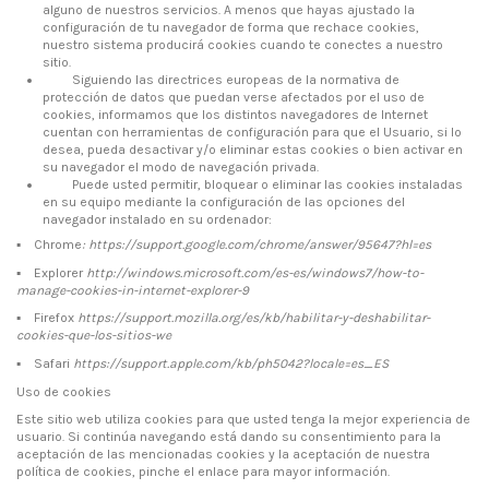
alguno de nuestros servicios. A menos que hayas ajustado la
configuración de tu navegador de forma que rechace cookies,
nuestro sistema producirá cookies cuando te conectes a nuestro
sitio.
Siguiendo las directrices europeas de la normativa de
protección de datos que puedan verse afectados por el uso de
cookies, informamos que los distintos navegadores de Internet
cuentan con herramientas de configuración para que el Usuario, si lo
desea, pueda desactivar y/o eliminar estas cookies o bien activar en
su navegador el modo de navegación privada.
Puede usted permitir, bloquear o eliminar las cookies instaladas
en su equipo mediante la configuración de las opciones del
navegador instalado en su ordenador:
▪
Chrome
: https://support.google.com/chrome/answer/95647?hl=es
▪
Explorer
http://windows.microsoft.com/es-es/windows7/how-to-
manage-cookies-in-internet-explorer-9
▪
Firefox
https://support.mozilla.org/es/kb/habilitar-y-deshabilitar-
cookies-que-los-sitios-we
▪
Safari
https://support.apple.com/kb/ph5042?locale=es_ES
Uso de cookies
Este sitio web utiliza cookies para que usted tenga la mejor experiencia de
usuario. Si continúa navegando está dando su consentimiento para la
aceptación de las mencionadas cookies y la aceptación de nuestra
política de cookies, pinche el enlace para mayor información.