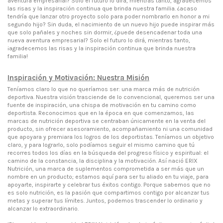
aventura empresarial? Solo el futuro lo dirá, mientras tanto, agradecemos
las risas y la inspiración continua que brinda nuestra familia. ¿acaso
tendría que lanzar otro proyecto solo para poder nombrarlo en honor a mi
segundo hijo? Sin duda, el nacimiento de un nuevo hijo puede inspirar más
que solo pañales y noches sin dormir, ¿puede desencadenar toda una
nueva aventura empresarial? Solo el futuro lo dirá, mientras tanto,
¡agradecemos las risas y la inspiración continua que brinda nuestra
familia!
Inspiración y Motivación: Nuestra Misión
Teníamos claro lo que no queríamos ser: una marca más de nutrición
deportiva. Nuestra visión trasciende de lo convencional, queremos ser una
fuente de inspiración, una chispa de motivación en tu camino como
deportista. Reconocimos que en la época en que comenzamos, las
marcas de nutrición deportiva se centraban únicamente en la venta del
producto, sin ofrecer asesoramiento, acompañamiento ni una comunidad
que apoyara y premiara los logros de los deportistas. Teníamos un objetivo
claro, y para lograrlo, solo podíamos seguir el mismo camino que tú
recorres todos los días en la búsqueda del progreso físico y espiritual: el
camino de la constancia, la disciplina y la motivación. Así nació ERIX
Nutrición, una marca de suplementos comprometida a ser más que un
nombre en un producto; estamos aquí para ser tu aliado en tu viaje, para
apoyarte, inspirarte y celebrar tus éxitos contigo. Porque sabemos que no
es solo nutrición, es la pasión que compartimos contigo por alcanzar tus
metas y superar tus límites. Juntos, podemos trascender lo ordinario y
alcanzar lo extraordinario.