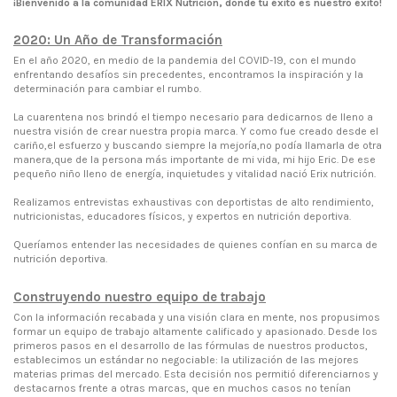
¡Bienvenido a la comunidad ERIX Nutrición, donde tu éxito es nuestro éxito!
2020: Un Año de Transformación
En el año 2020, en medio de la pandemia del COVID-19, con el mundo
enfrentando desafíos sin precedentes, encontramos la inspiración y la
determinación para cambiar el rumbo.
La cuarentena nos brindó el tiempo necesario para dedicarnos de lleno a
nuestra visión de crear nuestra propia marca. Y como fue creado desde el
cariño,el esfuerzo y buscando siempre la mejoría,no podía llamarla de otra
manera,que de la persona más importante de mi vida, mi hijo Eric. De ese
pequeño niño lleno de energía, inquietudes y vitalidad nació Erix nutrición.
Realizamos entrevistas exhaustivas con deportistas de alto rendimiento,
nutricionistas, educadores físicos, y expertos en nutrición deportiva.
Queríamos entender las necesidades de quienes confían en su marca de
nutrición deportiva.
Construyendo nuestro equipo de trabajo
Con la información recabada y una visión clara en mente, nos propusimos
formar un equipo de trabajo altamente calificado y apasionado. Desde los
primeros pasos en el desarrollo de las fórmulas de nuestros productos,
establecimos un estándar no negociable: la utilización de las mejores
materias primas del mercado. Esta decisión nos permitió diferenciarnos y
destacarnos frente a otras marcas, que en muchos casos no tenían