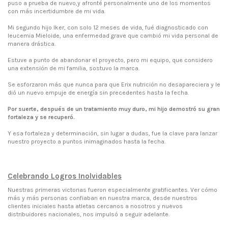
puso a prueba de nuevo,y afronté personalmente uno de los momentos
con más incertidumbre de mi vida.
Mi segundo hijo Iker, con solo 12 meses de vida, fué diagnosticado con
leucemia Mieloide, una enfermedad grave que cambió mi vida personal de
manera drástica.
Estuve a punto de abandonar el proyecto, pero mi equipo, que considero
una extensión de mi familia, sostuvo la marca.
Se esforzaron más que nunca para que Erix nutrición no desapareciera y le
dió un nuevo empuje de energía sin precedentes hasta la fecha.
Por suerte, después de un tratamiento muy duro, mi hijo demostró su gran
fortaleza y se recuperó.
Y esa fortaleza y determinación, sin lugar a dudas, fue la clave para lanzar
nuestro proyecto a puntos inimaginados hasta la fecha.
Celebrando Logros Inolvidables
Nuestras primeras victorias fueron especialmente gratificantes. Ver cómo
más y más personas confiaban en nuestra marca, desde nuestros
clientes iniciales hasta atletas cercanos a nosotros y nuevos
distribuidores nacionales, nos impulsó a seguir adelante.