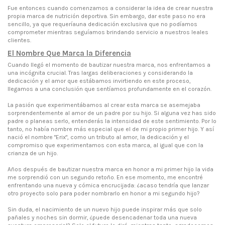
Fue entonces cuando comenzamos a considerar la idea de crear nuestra
propia marca de nutrición deportiva. Sin embargo, dar este paso no era
sencillo, ya que requeríauna dedicación exclusiva que no podíamos
comprometer mientras seguíamos brindando servicio a nuestros leales
clientes.
El Nombre Que Marca la Diferencia
Cuando llegó el momento de bautizar nuestra marca, nos enfrentamos a
una incógnita crucial. Tras largas deliberaciones y considerando la
dedicación y el amor que estábamos invirtiendo en este proceso,
llegamos a una conclusión que sentíamos profundamente en el corazón.
La pasión que experimentábamos al crear esta marca se asemejaba
sorprendentemente al amor de un padre por su hijo. Si alguna vez has sido
padre o planeas serlo, entenderás la intensidad de este sentimiento. Por lo
tanto, no había nombre más especial que el de mi propio primer hijo. Y así
nació el nombre "Erix", como un tributo al amor, la dedicación y el
compromiso que experimentamos con esta marca, al igual que con la
crianza de un hijo.
Años después de bautizar nuestra marca en honor a mi primer hijo la vida
me sorprendió con un segundo retoño. En ese momento, me encontré
enfrentando una nueva y cómica encrucijada: ¿acaso tendría que lanzar
otro proyecto solo para poder nombrarlo en honor a mi segundo hijo?
Sin duda, el nacimiento de un nuevo hijo puede inspirar más que solo
pañales y noches sin dormir, ¿puede desencadenar toda una nueva