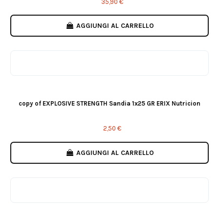
35,90 €
AGGIUNGI AL CARRELLO
Sandia
Piruleta
copy of EXPLOSIVE STRENGTH Sandia 1x25 GR ERIX Nutricion
2,50 €
AGGIUNGI AL CARRELLO
Naranja
Tropical
Piruleta
Red Gummies
Green Gummies