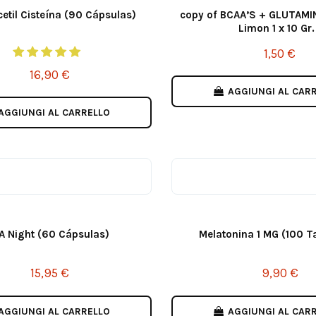
etil Cisteína (90 Cápsulas)
copy of BCAA’S + GLUTAMIN
Limon 1 x 10 Gr.
1,50 €
16,90 €
AGGIUNGI AL CAR
AGGIUNGI AL CARRELLO
A Night (60 Cápsulas)
Melatonina 1 MG (100 T
15,95 €
9,90 €
AGGIUNGI AL CARRELLO
AGGIUNGI AL CAR