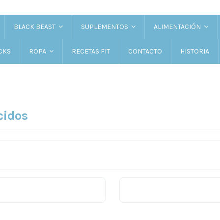
BLACK BEAST
SUPLEMENTOS
ALIMENTACIÓN
CKS
RECETAS FIT
CONTACTO
HISTORIA
ROPA
cidos
Limon
Sandia
Co