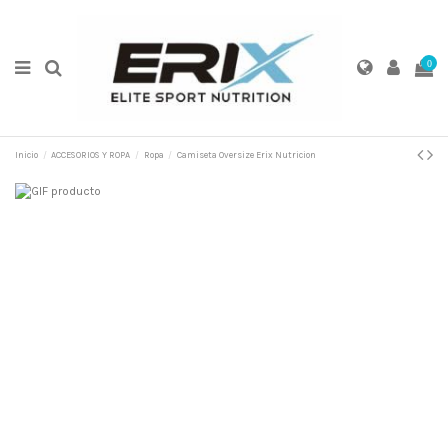
0
Inicio
ACCESORIOS Y ROPA
Ropa
Camiseta Oversize Erix Nutricion