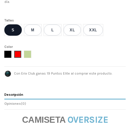
día.
Tallas
S
M
L
XL
XXL
Color
Negro
Rojo
Verde oliva, atenuado
Con Erix Club ganas 19 Puntos Elite al comprar este producto.
Descripción
Opiniones
(0)
OVERSIZE
CAMISETA