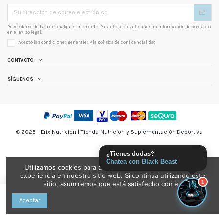
Puede darse de baja en cualquier momento. Para ello, consulte nuestra información de contacto
en el aviso legal.
Acepto las condiciones generales y la
política de confidencialidad
CONTACTO
SÍGUENOS
© 2025 - Erix Nutrición | Tienda Nutricion y Suplementación Deportiva
¿Tienes dudas?
Chatea con Black Beast
Utilizamos cookies para asegurarnos de brindarle la mejor
experiencia en nuestro sitio web. Si continúa utilizando este
1
sitio, asumiremos que está satisfecho con el.
Añadir al carrito
Aceptar