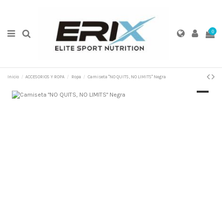
0
Inicio
ACCESORIOS Y ROPA
Ropa
Camiseta "NO QUITS, NO LIMITS" Negra