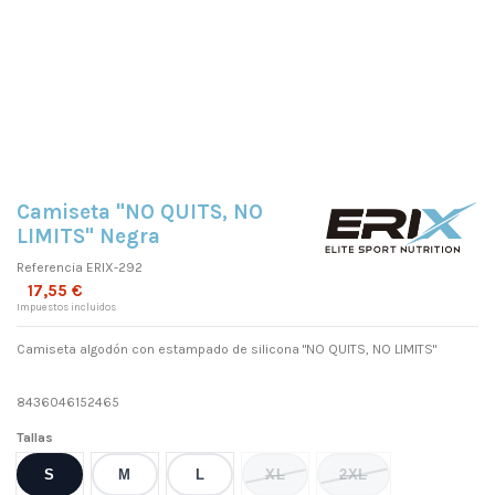
Camiseta "NO QUITS, NO
LIMITS" Negra
Referencia
ERIX-292
17,55 €
Impuestos incluidos
Camiseta algodón con estampado de silicona "NO QUITS, NO LIMITS"
8436046152465
Tallas
S
M
L
XL
2XL