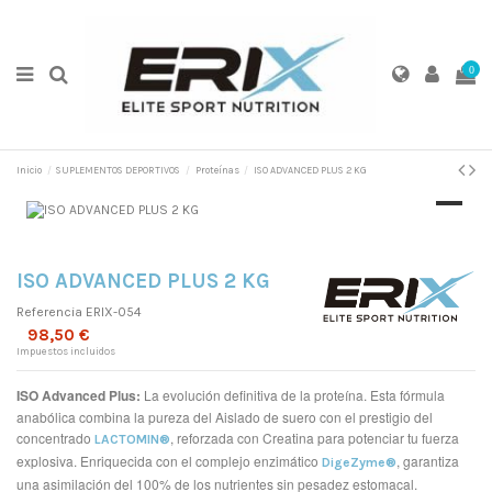
0
Inicio
SUPLEMENTOS DEPORTIVOS
Proteínas
ISO ADVANCED PLUS 2 KG
ISO ADVANCED PLUS 2 KG
Referencia
ERIX-054
98,50 €
Impuestos incluidos
ISO Advanced Plus:
La evolución definitiva de la proteína. Esta fórmula
anabólica combina la pureza del Aislado de suero con el prestigio del
concentrado
, reforzada con Creatina para potenciar tu fuerza
LACTOMIN®
explosiva. Enriquecida con el complejo enzimático
, garantiza
DigeZyme®
una asimilación del 100% de los nutrientes sin pesadez estomacal.