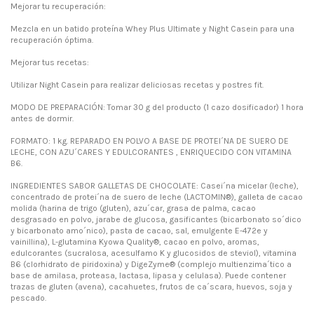
Mejorar tu recuperación:
Mezcla en un batido proteína Whey Plus Ultimate y Night Casein para una
recuperación óptima.
Mejorar tus recetas:
Utilizar Night Casein para realizar deliciosas recetas y postres fit.
MODO DE PREPARACIÓN: Tomar 30 g del producto (1 cazo dosificador) 1 hora
antes de dormir.
FORMATO: 1 kg. REPARADO EN POLVO A BASE DE PROTEI´NA DE SUERO DE
LECHE, CON AZU´CARES Y EDULCORANTES , ENRIQUECIDO CON VITAMINA
B6.
INGREDIENTES SABOR GALLETAS DE CHOCOLATE: Casei´na micelar (leche),
concentrado de protei´na de suero de leche (LACTOMIN®), galleta de cacao
molida (harina de trigo (gluten), azu´car, grasa de palma, cacao
desgrasado en polvo, jarabe de glucosa, gasificantes (bicarbonato so´dico
y bicarbonato amo´nico), pasta de cacao, sal, emulgente E-472e y
vainillina), L-glutamina Kyowa Quality®, cacao en polvo, aromas,
edulcorantes (sucralosa, acesulfamo K y glucosidos de steviol), vitamina
B6 (clorhidrato de piridoxina) y DigeZyme® (complejo multienzima´tico a
base de amilasa, proteasa, lactasa, lipasa y celulasa). Puede contener
trazas de gluten (avena), cacahuetes, frutos de ca´scara, huevos, soja y
pescado.