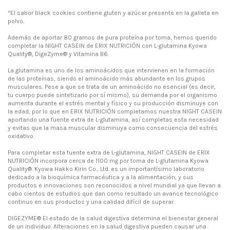
*El sabor black cookies contiene gluten y azúcar presente en la galleta en
polvo.
Además de aportar 80 gramos de pura proteína por toma, hemos querido
completar la NIGHT CASEIN de ERIX NUTRICIÓN con L-glutamina Kyowa
Quality®, DigeZyme® y Vitamina B6.
La glutamina es uno de los aminoácidos que intervienen en la formación
de las proteínas, siendo el aminoácido más abundante en los grupos
musculares. Pese a que se trata de un aminoácido no esencial (es decir,
tu cuerpo puede sintetizarlo por sí mismo), su demanda por el organismo
aumenta durante el estrés mental y físico y su producción disminuye con
la edad, por lo que en ERIX NUTRICIÓN completamos nuestra NIGHT CASEIN
aportando una fuente extra de L-glutamina, así completas esta necesidad
y evitas que la masa muscular disminuya como consecuencia del estrés
oxidativo.
Para completar esta fuente extra de L-glutamina, NIGHT CASEIN de ERIX
NUTRICIÓN incorpora cerca de 1100 mg por toma de L-glutamina Kyowa
Quality®. Kyowa Hakko Kirin Co., Ltd. es un importantísimo laboratorio
dedicado a la bioquímica farmacéutica y a la alimentación, y sus
productos e innovaciones son reconocidos a nivel mundial ya que llevan a
cabo cientos de estudios que dan como resultado un avance tecnológico
continuo en sus productos y una calidad difícil de superar.
DIGEZYME® El estado de la salud digestiva determina el bienestar general
de un individuo. Alteraciones en la salud digestiva pueden causar una