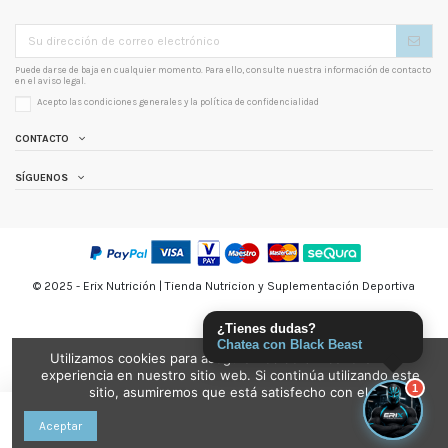
Puede darse de baja en cualquier momento. Para ello, consulte nuestra información de contacto
en el aviso legal.
Acepto las condiciones generales y la
política de confidencialidad
CONTACTO
SÍGUENOS
© 2025 - Erix Nutrición | Tienda Nutricion y Suplementación Deportiva
¿Tienes dudas?
Chatea con Black Beast
Utilizamos cookies para asegurarnos de brindarle la mejor
experiencia en nuestro sitio web. Si continúa utilizando este
1
sitio, asumiremos que está satisfecho con el.
Añadir al carrito
Aceptar