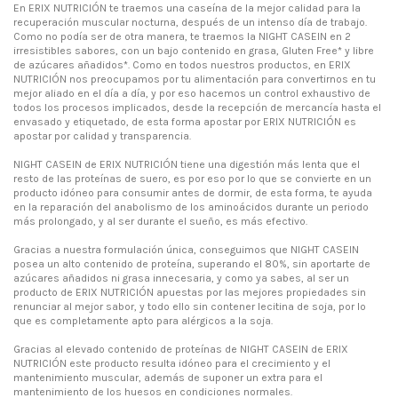
En ERIX NUTRICIÓN te traemos una caseína de la mejor calidad para la
recuperación muscular nocturna, después de un intenso día de trabajo.
Como no podía ser de otra manera, te traemos la NIGHT CASEIN en 2
irresistibles sabores, con un bajo contenido en grasa, Gluten Free* y libre
de azúcares añadidos*. Como en todos nuestros productos, en ERIX
NUTRICIÓN nos preocupamos por tu alimentación para convertirnos en tu
mejor aliado en el día a día, y por eso hacemos un control exhaustivo de
todos los procesos implicados, desde la recepción de mercancía hasta el
envasado y etiquetado, de esta forma apostar por ERIX NUTRICIÓN es
apostar por calidad y transparencia.
NIGHT CASEIN de ERIX NUTRICIÓN tiene una digestión más lenta que el
resto de las proteínas de suero, es por eso por lo que se convierte en un
producto idóneo para consumir antes de dormir, de esta forma, te ayuda
en la reparación del anabolismo de los aminoácidos durante un periodo
más prolongado, y al ser durante el sueño, es más efectivo.
Gracias a nuestra formulación única, conseguimos que NIGHT CASEIN
posea un alto contenido de proteína, superando el 80%, sin aportarte de
azúcares añadidos ni grasa innecesaria, y como ya sabes, al ser un
producto de ERIX NUTRICIÓN apuestas por las mejores propiedades sin
renunciar al mejor sabor, y todo ello sin contener lecitina de soja, por lo
que es completamente apto para alérgicos a la soja.
Gracias al elevado contenido de proteínas de NIGHT CASEIN de ERIX
NUTRICIÓN este producto resulta idóneo para el crecimiento y el
mantenimiento muscular, además de suponer un extra para el
mantenimiento de los huesos en condiciones normales.