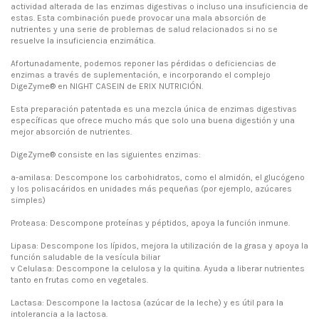
actividad alterada de las enzimas digestivas o incluso una insuficiencia de
estas. Esta combinación puede provocar una mala absorción de
nutrientes y una serie de problemas de salud relacionados si no se
resuelve la insuficiencia enzimática.
Afortunadamente, podemos reponer las pérdidas o deficiencias de
enzimas a través de suplementación, e incorporando el complejo
DigeZyme® en NIGHT CASEIN de ERIX NUTRICIÓN.
Esta preparación patentada es una mezcla única de enzimas digestivas
específicas que ofrece mucho más que solo una buena digestión y una
mejor absorción de nutrientes.
DigeZyme® consiste en las siguientes enzimas:
a-amilasa: Descompone los carbohidratos, como el almidón, el glucógeno
y los polisacáridos en unidades más pequeñas (por ejemplo, azúcares
simples)
Proteasa: Descompone proteínas y péptidos, apoya la función inmune.
Lipasa: Descompone los lípidos, mejora la utilización de la grasa y apoya la
función saludable de la vesícula biliar
v Celulasa: Descompone la celulosa y la quitina. Ayuda a liberar nutrientes
tanto en frutas como en vegetales.
Lactasa: Descompone la lactosa (azúcar de la leche) y es útil para la
intolerancia a la lactosa.