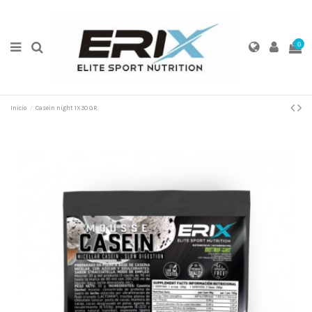
0
Inicio
Casein night 1X30 GR.