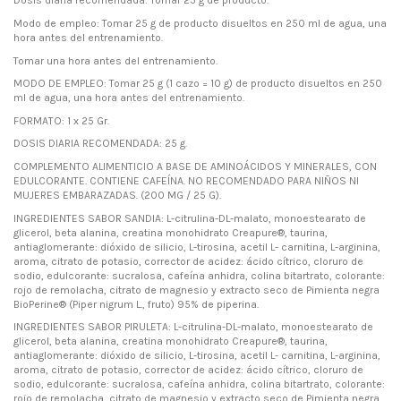
Dosis diaria recomendada: Tomar 25 g de producto.
Modo de empleo: Tomar 25 g de producto disueltos en 250 ml de agua, una
hora antes del entrenamiento.
Tomar una hora antes del entrenamiento.
MODO DE EMPLEO: Tomar 25 g (1 cazo = 10 g) de producto disueltos en 250
ml de agua, una hora antes del entrenamiento.
FORMATO: 1 x 25 Gr.
DOSIS DIARIA RECOMENDADA: 25 g.
COMPLEMENTO ALIMENTICIO A BASE DE AMINOÁCIDOS Y MINERALES, CON
EDULCORANTE. CONTIENE CAFEÍNA. NO RECOMENDADO PARA NIÑOS NI
MUJERES EMBARAZADAS. (200 MG / 25 G).
INGREDIENTES SABOR SANDIA: L-citrulina-DL-malato, monoestearato de
glicerol, beta alanina, creatina monohidrato Creapure®, taurina,
antiaglomerante: dióxido de silicio, L-tirosina, acetil L- carnitina, L-arginina,
aroma, citrato de potasio, corrector de acidez: ácido cítrico, cloruro de
sodio, edulcorante: sucralosa, cafeína anhidra, colina bitartrato, colorante:
rojo de remolacha, citrato de magnesio y extracto seco de Pimienta negra
BioPerine® (Piper nigrum L., fruto) 95% de piperina.
INGREDIENTES SABOR PIRULETA: L-citrulina-DL-malato, monoestearato de
glicerol, beta alanina, creatina monohidrato Creapure®, taurina,
antiaglomerante: dióxido de silicio, L-tirosina, acetil L- carnitina, L-arginina,
aroma, citrato de potasio, corrector de acidez: ácido cítrico, cloruro de
sodio, edulcorante: sucralosa, cafeína anhidra, colina bitartrato, colorante:
rojo de remolacha, citrato de magnesio y extracto seco de Pimienta negra