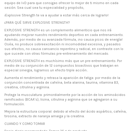
equipo de I+D para que consigas ofrecer lo mejor de ti mismo en cada
sesión. Sea cual sea tu especialidad y propósito,
¡Explosive Strength te va a ayudar a estar más cerca de lograrlo!
¿PARA QUÉ SIRVE EXPLOSIVE STRENGTH?
EXPLOSIVE STRENGTH es un complemento alimenticio que nos irá
ayudando mejorar nuestro rendimiento deportivo en cada entrenamiento.
Además, por medio de su avanzada fórmula, ¡no causa picos de energía!
Oséa, no produce sobreexcitación ni incomodidad excesiva, y pasados
sus efectos, no causa cansancio repentino y radical, en contraste con lo
que sucede con otras fórmulas pre-entrenamiento del mercado.
EXPLOSIVE STRENGTH es muchísimo más que un pre-entrenamiento. Por
medio de su conjunción de 12 compuestos bioactivos que trabajan en
especial sinergia, logramos un efecto triple acción:.
Aumenta el rendimiento y retrasa la aparición de fatiga: por medio de la
conjunción concentrada de cafeína, beta alanina, taurina, vitamina B3,
creatina, citrulina y arginina.
Protege la musculatura: primordialmente por la acción de los aminoácidos
ramificados (BCAA’s), lisina, citrulina y arginina que se agregaron a su
formulación.
Mejora la estructura corporal: debido al efecto del ácido aspártico, cafeína,
tirosina, extracto de naranja amarga y la creatina.
CUANDO Y COMO TOMAR