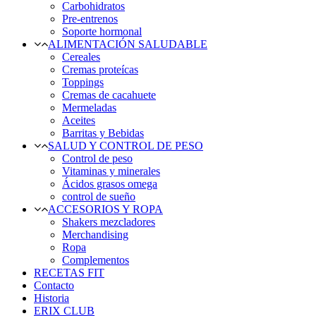
Carbohidratos
Pre-entrenos
Soporte hormonal
ALIMENTACIÓN SALUDABLE
Cereales
Cremas proteícas
Toppings
Cremas de cacahuete
Mermeladas
Aceites
Barritas y Bebidas
SALUD Y CONTROL DE PESO
Control de peso
Vitaminas y minerales
Ácidos grasos omega
control de sueño
ACCESORIOS Y ROPA
Shakers mezcladores
Merchandising
Ropa
Complementos
RECETAS FIT
Contacto
Historia
ERIX CLUB