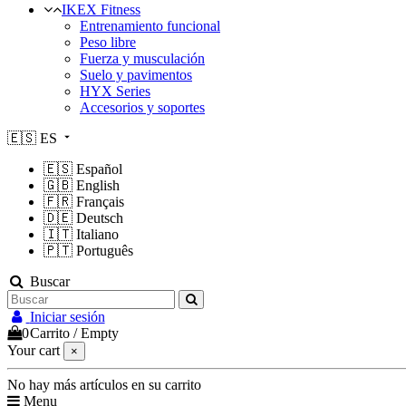
IKEX Fitness
Entrenamiento funcional
Peso libre
Fuerza y musculación
Suelo y pavimentos
HYX Series
Accesorios y soportes
🇪🇸
ES
🇪🇸
Español
🇬🇧
English
🇫🇷
Français
🇩🇪
Deutsch
🇮🇹
Italiano
🇵🇹
Português
Buscar
Iniciar sesión
0
Carrito
/
Empty
Your cart
×
No hay más artículos en su carrito
Menu