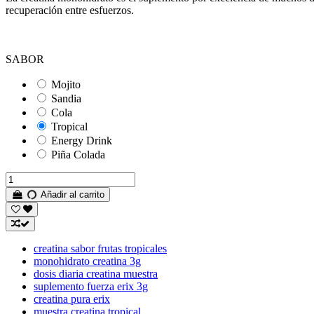
recuperación entre esfuerzos.
SABOR
Mojito
Sandia
Cola
Tropical
Energy Drink
Piña Colada
Añadir al carrito
creatina sabor frutas tropicales
monohidrato creatina 3g
dosis diaria creatina muestra
suplemento fuerza erix 3g
creatina pura erix
muestra creatina tropical